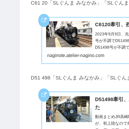
C61 20「SLぐんま みなかみ」「SLぐん
C6120牽引
2023年9月9日
号が不調でD514
D51498号が不調
naginote.atelier-nagino.com
D51 498「SLぐんま みなかみ」「SLぐ
D51498牽
た
動画まとめJR高
が、初上陸なので