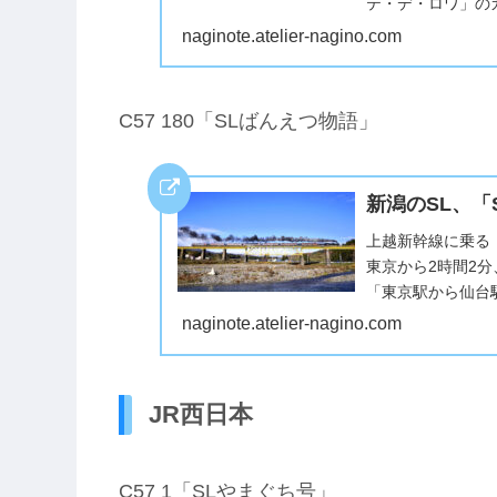
テ・デ・ロワ」の
線で♪SL発着ホー
naginote.atelier-nagino.com
C57 180「SLばんえつ物語」
新潟のSL、「
上越新幹線に乗る！
東京から2時間2
「東京駅から仙台
ロウが出迎えてくれ
naginote.atelier-nagino.com
JR西日本
C57 1「SLやまぐち号」