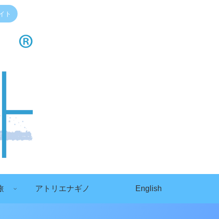
イト
旅
アトリエナギノ
English
）