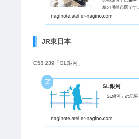
線の川崎市民です
って、接近音で「上
naginote.atelier-nagino.com
JR東日本
C58 239「SL銀河」
SL銀河
「SL銀河」の記
naginote.atelier-nagino.com