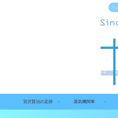
イ
宮沢賢治の足跡
蒸気機関車