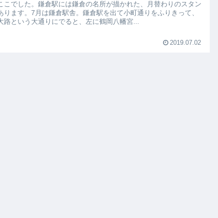
ここでした。鎌倉駅には鎌倉の名所が描かれた、月替わりのスタン
あります。7月は鎌倉駅舎。鎌倉駅を出て小町通りをふりきって、
大路という大通りにでると、左に鶴岡八幡宮...
2019.07.02