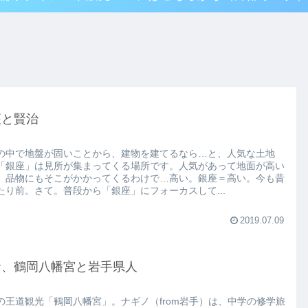
座と賢治
の中で地盤が固いことから、建物を建てるなら…と、人気な土地
「銀座」は見所が集まってくる場所です。人気があって地面が高い
、品物にもそこがかかってくるわけで…高い。銀座＝高い。今も昔
たり前。さて。普段から「銀座」にフォーカスして...
2019.07.09
倉、鶴岡八幡宮と岩手県人
の王道観光「鶴岡八幡宮」。ナギノ（from岩手）は、中学の修学旅