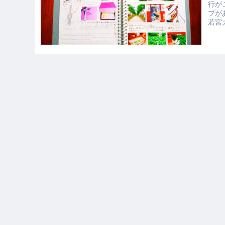
行が
プが
若宮