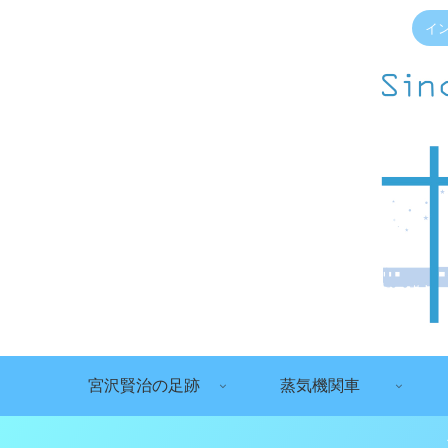
イ
宮沢賢治の足跡
蒸気機関車