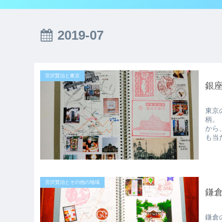
2019-07
宮沢賢治と東京
銀
東京
柄。
から
も当
宮沢賢治とその他の地域
鎌
鎌倉