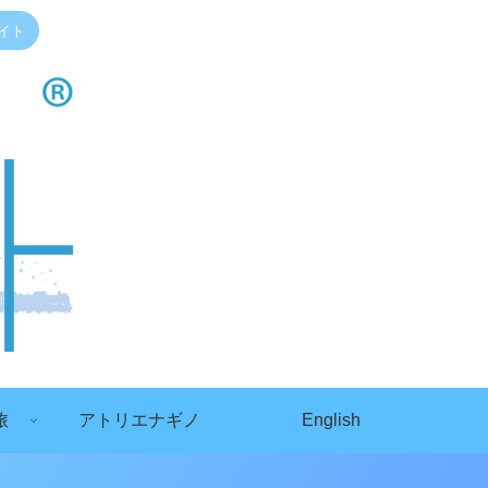
イト
旅
アトリエナギノ
English
）