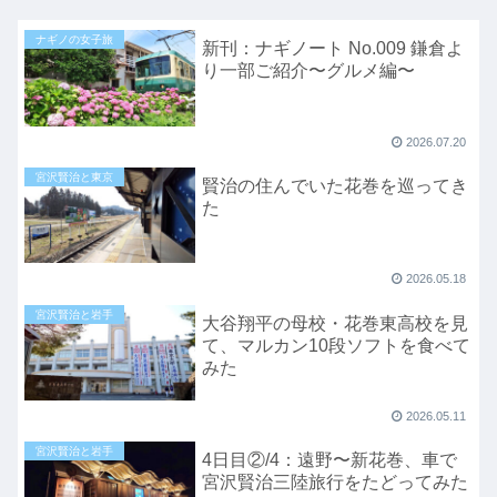
ナギノの女子旅
新刊：ナギノート No.009 鎌倉よ
り一部ご紹介〜グルメ編〜
2026.07.20
宮沢賢治と東京
賢治の住んでいた花巻を巡ってき
た
2026.05.18
宮沢賢治と岩手
大谷翔平の母校・花巻東高校を見
て、マルカン10段ソフトを食べて
みた
2026.05.11
宮沢賢治と岩手
4日目②/4：遠野〜新花巻、車で
宮沢賢治三陸旅行をたどってみた