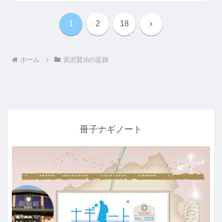
次
1
2
18
へ
ホーム
宮沢賢治の足跡
冊子ナギノート