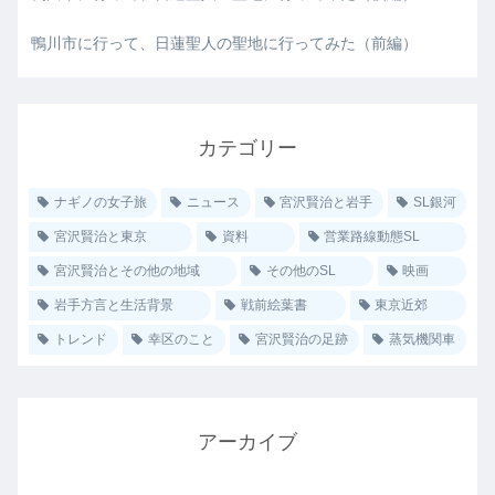
鴨川市に行って、日蓮聖人の聖地に行ってみた（前編）
カテゴリー
ナギノの女子旅
ニュース
宮沢賢治と岩手
SL銀河
宮沢賢治と東京
資料
営業路線動態SL
宮沢賢治とその他の地域
その他のSL
映画
岩手方言と生活背景
戦前絵葉書
東京近郊
トレンド
幸区のこと
宮沢賢治の足跡
蒸気機関車
アーカイブ