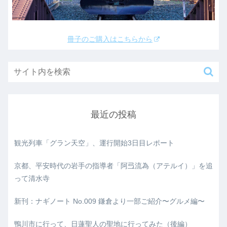
冊子のご購入はこちらから
最近の投稿
観光列車「グラン天空」、運行開始3日目レポート
京都、平安時代の岩手の指導者「阿弖流為（アテルイ）」を追
って清水寺
新刊：ナギノート No.009 鎌倉より一部ご紹介〜グルメ編〜
鴨川市に行って、日蓮聖人の聖地に行ってみた（後編）