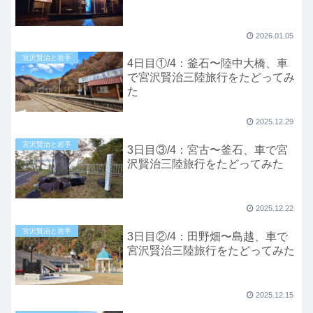
2026.01.05
宮沢賢治と岩手
4日目①/4：釜石〜陸中大橋、車
で宮沢賢治三陸旅行をたどってみ
た
2025.12.29
宮沢賢治と岩手
3日目③/4：宮古〜釜石、車で宮
沢賢治三陸旅行をたどってみた
2025.12.22
宮沢賢治と岩手
3日目②/4：田野畑〜島越、車で
宮沢賢治三陸旅行をたどってみた
2025.12.15