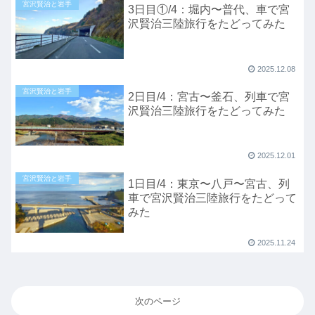
宮沢賢治と岩手
3日目①/4：堀内〜普代、車で宮
沢賢治三陸旅行をたどってみた
2025.12.08
宮沢賢治と岩手
2日目/4：宮古〜釜石、列車で宮
沢賢治三陸旅行をたどってみた
2025.12.01
宮沢賢治と岩手
1日目/4：東京〜八戸〜宮古、列
車で宮沢賢治三陸旅行をたどって
みた
2025.11.24
次のページ