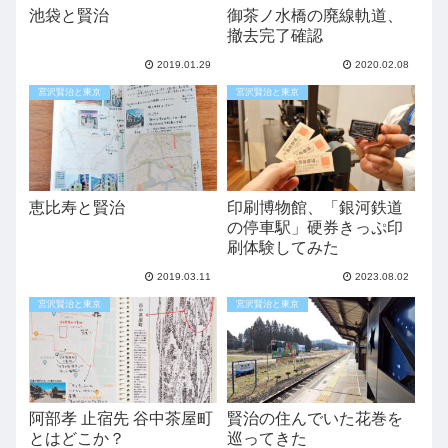
池袋と賢治
御茶ノ水橋の廃線軌道、
撤去完了確認
2019.01.29
2020.02.08
宮沢賢治と東京
宮沢賢治と東京
恵比寿と賢治
印刷博物館、「銀河鉄道
の停車駅」硬券きっぷ印
刷体験してみた
2019.03.11
2023.08.02
宮沢賢治と東京
宮沢賢治と東京
阿部孝 止宿先 谷中茶屋町
賢治の住んでいた花巻を
とはどこか？
巡ってきた