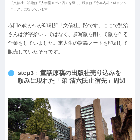
「文信社」跡地は「大学堂メガネ店」を経て、現在は「寺本内科・歯科クリ
ニック」になっています
赤門の向かいが印刷所「文信社」跡です。ここで賢治
さんは活字拾い…ではなく、謄写版を削って版を作る
作業をしていました。東大生の講義ノートを印刷して
販売していたそうです。
step3：童話原稿の出版社売り込みを
頼みに現れた「弟 清六氏止宿先」周辺