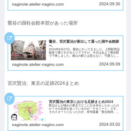
時も倒れて命が危うかった時もお世話になっ...
2024.09.30
naginote.atelier-nagino.com
鶯谷の国柱会館本部があった場所
鶯谷、宮沢賢治が家出して通った国中会館跡
へ
2024年8月27日、鶯谷にやってきました。上野駅周辺
散策で通りすがるエリアですが、今日はあえて鶯谷駅
で下車しました。都心の駅とは思えない、可愛らしい
感じの駅舎です。鶯谷駅前には、かつて日蓮宗系「国
柱会館」がありました。宮沢賢治さんが家出し...
2024.09.09
naginote.atelier-nagino.com
宮沢賢治、東京の足跡2024まとめ
宮沢賢治の東京における足跡まとめ2024
賢治さんが憧れの東京でどこに行き何をしたかったの
か？その足跡を追っているのが「ナギノート」です。
そのスタートになったのが、研究叢書「賢治地理」に
収録されている奥田弘氏『宮澤賢治の東京における足
跡』です。2024年は過去に訪問した場所も再訪し...
2024.03.02
naginote.atelier-nagino.com