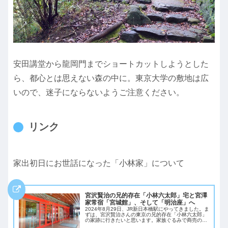
安田講堂から龍岡門までショートカットしようとした
ら、都心とは思えない森の中に。東京大学の敷地は広
いので、迷子にならないようご注意ください。
リンク
家出初日にお世話になった「小林家」について
宮沢賢治の兄的存在「小林六太郎」宅と宮澤
家常宿「宮城館」、そして「明治座」へ
2024年8月29日、JR新日本橋駅にやってきました。ま
ずは、宮沢賢治さんの東京の兄的存在「小林六太郎」
の家跡に行きたいと思います。家族ぐるみで商売の付
き合いもあったので、上京初期は父のお使い、家出の