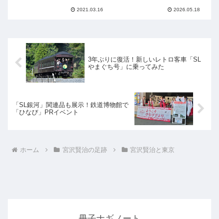
2021.03.16
2026.05.18
3年ぶりに復活！新しいレトロ客車「SL
やまぐち号」に乗ってみた
「SL銀河」関連品も展示！鉄道博物館で
「ひなび」PRイベント
ホーム
宮沢賢治の足跡
宮沢賢治と東京
冊子ナギノート