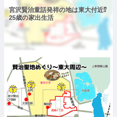
宮沢賢治童話発祥の地は東大付近⁉︎
25歳の家出生活