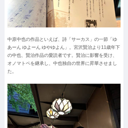
中原中也の作品といえば、詩「サーカス」の一節「ゆ
あーん ゆよーん ゆやゆよん」。宮沢賢治より11歳年下
の中也、賢治作品の愛読者です。賢治に影響を受け、
オノマトペを継承し、中也独自の世界に昇華させまし
た。