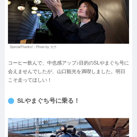
SpecialThanks!：Photo by カナ
コーヒー飲んで、中也感アップ♪目的のSLやまぐち号に
会えませんでしたが、山口観光を満喫しました。明日
こそ走ってほしい！
SLやまぐち号に乗る！