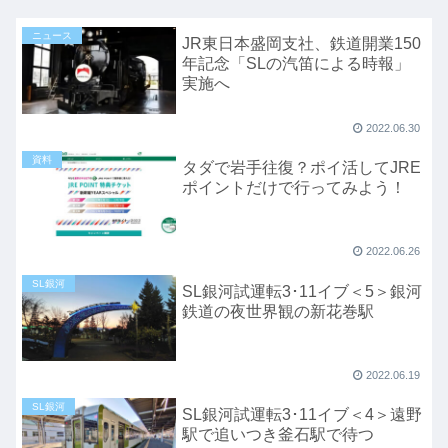
ニュース
JR東日本盛岡支社、鉄道開業150
年記念「SLの汽笛による時報」
実施へ
2022.06.30
資料
タダで岩手往復？ポイ活してJRE
ポイントだけで行ってみよう！
2022.06.26
SL銀河
SL銀河試運転3･11イブ＜5＞銀河
鉄道の夜世界観の新花巻駅
2022.06.19
SL銀河
SL銀河試運転3･11イブ＜4＞遠野
駅で追いつき釜石駅で待つ