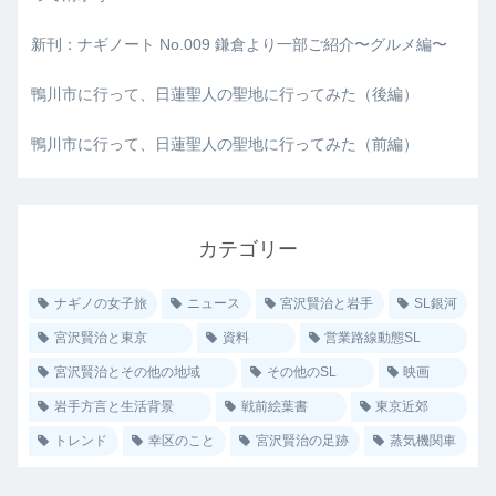
新刊：ナギノート No.009 鎌倉より一部ご紹介〜グルメ編〜
鴨川市に行って、日蓮聖人の聖地に行ってみた（後編）
鴨川市に行って、日蓮聖人の聖地に行ってみた（前編）
カテゴリー
ナギノの女子旅
ニュース
宮沢賢治と岩手
SL銀河
宮沢賢治と東京
資料
営業路線動態SL
宮沢賢治とその他の地域
その他のSL
映画
岩手方言と生活背景
戦前絵葉書
東京近郊
トレンド
幸区のこと
宮沢賢治の足跡
蒸気機関車