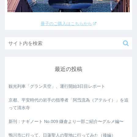
冊子のご購入はこちらから
最近の投稿
観光列車「グラン天空」、運行開始3日目レポート
京都、平安時代の岩手の指導者「阿弖流為（アテルイ）」を追
って清水寺
新刊：ナギノート No.009 鎌倉より一部ご紹介〜グルメ編〜
鴨川市に行って、日蓮聖人の聖地に行ってみた（後編）