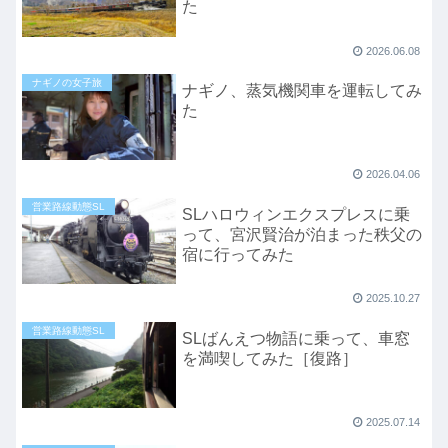
た
2026.06.08
ナギノの女子旅
ナギノ、蒸気機関車を運転してみ
た
2026.04.06
営業路線動態SL
SLハロウィンエクスプレスに乗
って、宮沢賢治が泊まった秩父の
宿に行ってみた
2025.10.27
営業路線動態SL
SLばんえつ物語に乗って、車窓
を満喫してみた［復路］
2025.07.14