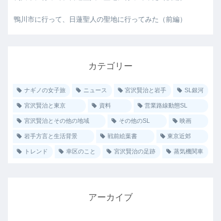
鴨川市に行って、日蓮聖人の聖地に行ってみた（前編）
カテゴリー
ナギノの女子旅
ニュース
宮沢賢治と岩手
SL銀河
宮沢賢治と東京
資料
営業路線動態SL
宮沢賢治とその他の地域
その他のSL
映画
岩手方言と生活背景
戦前絵葉書
東京近郊
トレンド
幸区のこと
宮沢賢治の足跡
蒸気機関車
アーカイブ