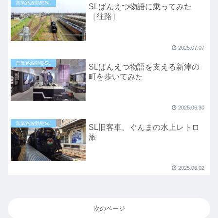
営業路線動態SL
SLばんえつ物語に乗ってみた
［往路］
2025.07.07
営業路線動態SL
SLばんえつ物語を支える新津の
町を歩いてみた
2025.06.30
営業路線動態SL
SL旧客車、ぐんまの水上レトロ
旅
2025.06.02
次のページ