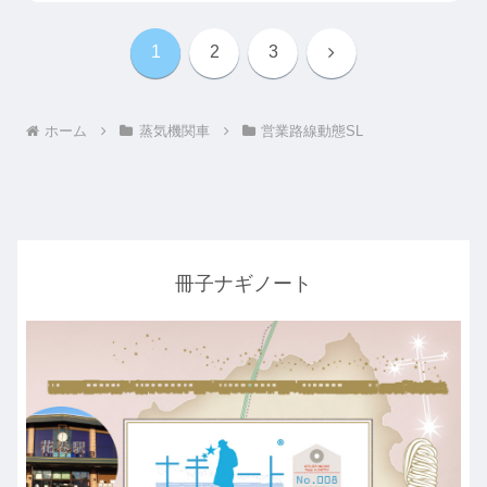
次
1
2
3
へ
ホーム
蒸気機関車
営業路線動態SL
冊子ナギノート