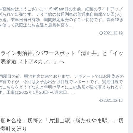
神宮編おはようございます♪5:45am日の出前、紅葉のライトアップ
送られて出発です。ＪＲ全線の普通列車の普通車自由席が５回(人)
放題。乗車日当日有効、期間限定販売のすごい切符です。青春18き
を使って武闘派なお友達と鹿島神宮＆...
2021.12.19
イライン明治神宮パワースポット「清正井」と「イッ
表参道 ストア&カフェ」へ
原宿駅目の前、明治神宮に来ております。ナギノートではお馴染みの
神宮ですが、今回は女子お出かけ目線でレポートです。賢治目線で
はこちらをどうぞなんと年明け早々にこの鳥居が建て替えられるそ
。工事は2022年1月20日〜6月末日。...
2021.12.13
大船▶︎合格」切符と「片瀬山駅（勝たせやま駅）」切
で夢叶え巡り