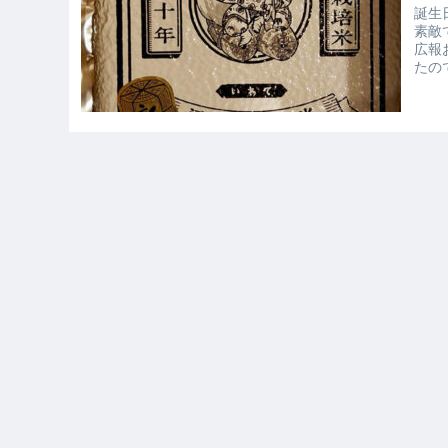
誕生
素敵
広報
たの