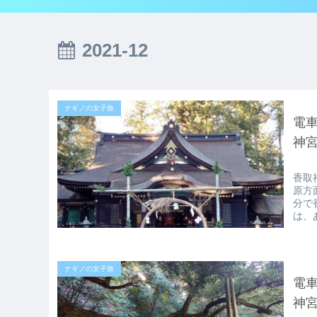
2021-12
ナギノの女子旅
電
神
香取
原方
分で
は、
ナギノの女子旅
電
神