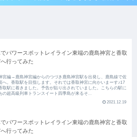
車でパワースポットレイライン東端の鹿島神宮と香取
宮へ行ってみた
神宮編→鹿島神宮編からのつづき鹿島神宮駅を出発し、鹿島線で佐
面へ。香取駅を目指します。それでは香取神宮に向かいまーす♪17
香取駅に着きました。予告が貼り出されていました。こちらの駅に
あの超高級列車トランスイート四季島が来るそ...
2021.12.19
車でパワースポットレイライン東端の鹿島神宮と香取
宮へ行ってみた