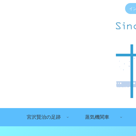
イ
宮沢賢治の足跡
蒸気機関車