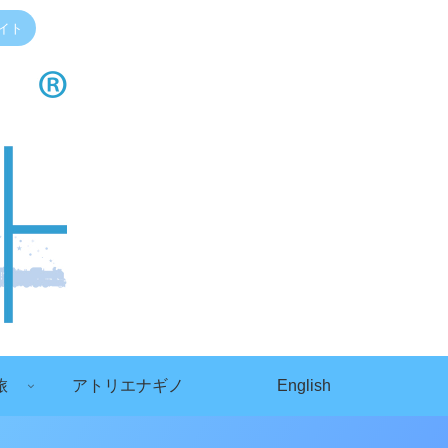
イト
旅
アトリエナギノ
English
）