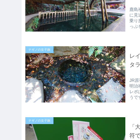
鹿島
に見
乗り
っぷ
ナギノの女子旅
レ
タラ
JR
明治
レポ
うです
ナギノの女子旅
「
符