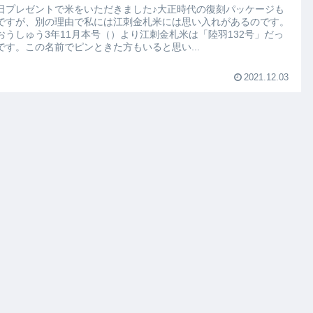
日プレゼントで米をいただきました♪大正時代の復刻パッケージも
ですが、別の理由で私には江刺金札米には思い入れがあるのです。
おうしゅう3年11月本号（）より江刺金札米は「陸羽132号」だっ
です。この名前でピンときた方もいると思い...
2021.12.03