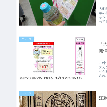
大船
年の
ャン
って行
ニュース
「
開
JR
スカ
せ合
され
ニュース
江