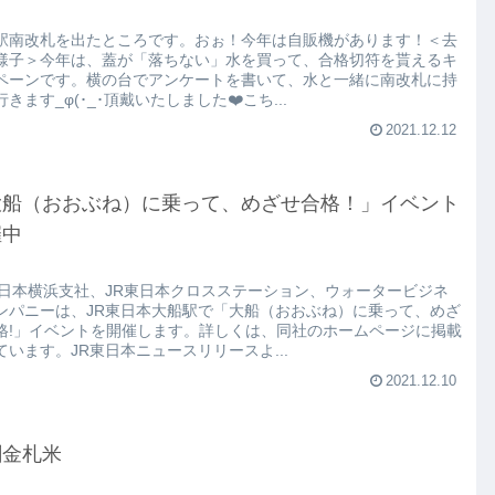
駅南改札を出たところです。おぉ！今年は自販機があります！＜去
様子＞今年は、蓋が「落ちない」水を買って、合格切符を貰えるキ
ペーンです。横の台でアンケートを書いて、水と一緒に南改札に持
きます_φ(･_･頂戴いたしました❤️こち...
2021.12.12
大船（おおぶね）に乗って、めざせ合格！」イベント
催中
東日本横浜支社、JR東日本クロスステーション、ウォータービジネ
ンパニーは、JR東日本大船駅で「大船（おおぶね）に乗って、めざ
格!」イベントを開催します。詳しくは、同社のホームページに掲載
ています。JR東日本ニュースリリースよ...
2021.12.10
刺金札米