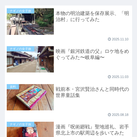
ナギノの女子旅
本物の明治建築を保存展示、「明
治村」に行ってみた
2025.11.10
ナギノの女子旅
映画『銀河鉄道の父』ロケ地をめ
ぐってみた〜岐阜編〜
2025.11.03
資料
戦前本・宮沢賢治さんと同時代の
世界童話集
2025.08.18
ナギノの女子旅
漫画『呪術廻戦』聖地巡礼、岩手
県北上市の駅周辺を歩いてみた