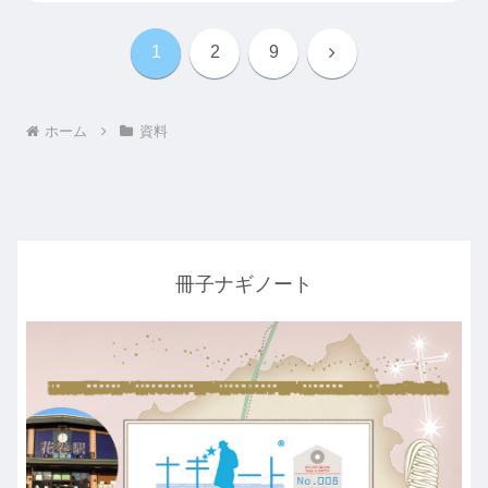
次
1
2
9
へ
ホーム
資料
冊子ナギノート