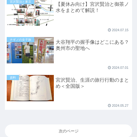
宮沢賢治と東京
【夏休み向け】宮沢賢治と御茶ノ
水をまとめて解説！
2024.07.15
ナギノの女子旅
大谷翔平の握手像はどこにある？
奥州市の聖地へ
2024.07.01
資料
宮沢賢治、生涯の旅行行動のまと
め＜全国版＞
2024.05.27
次のページ