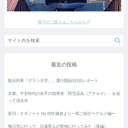
冊子のご購入はこちらから
最近の投稿
観光列車「グラン天空」、運行開始3日目レポート
京都、平安時代の岩手の指導者「阿弖流為（アテルイ）」を追
って清水寺
新刊：ナギノート No.009 鎌倉より一部ご紹介〜グルメ編〜
鴨川市に行って、日蓮聖人の聖地に行ってみた（後編）