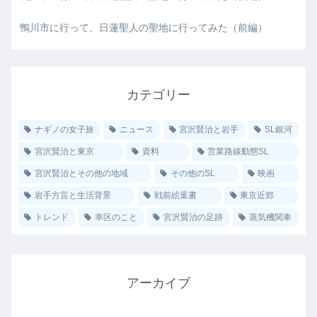
鴨川市に行って、日蓮聖人の聖地に行ってみた（前編）
カテゴリー
ナギノの女子旅
ニュース
宮沢賢治と岩手
SL銀河
宮沢賢治と東京
資料
営業路線動態SL
宮沢賢治とその他の地域
その他のSL
映画
岩手方言と生活背景
戦前絵葉書
東京近郊
トレンド
幸区のこと
宮沢賢治の足跡
蒸気機関車
アーカイブ