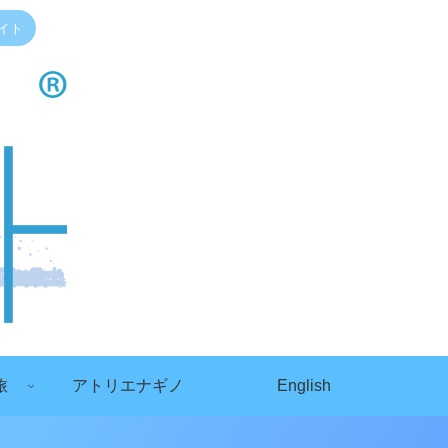
イト
旅
アトリエナギノ
English
）