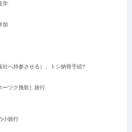
見学
参加
版社へ持参させる）、トシ納骨手続?
ホーツク挽歌］旅行
の小旅行