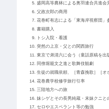
盛岡高等農林による奥羽連合共進会
父政次郎の商用
花巻町有志による「東海岸視察団」
書籍購入
トシ入院・看護
突然の上京・父との関西旅行
東京で弟清六に会う（童話原稿を出
同僚堀籠文之進と歌舞伎観劇
生徒の就職依頼、［青森挽歌］［オ
花巻農学校修学旅行引率
三陸地方への旅
妹シゲとその長男純蔵・末妹クニと
セロやエスペラント等の勉強