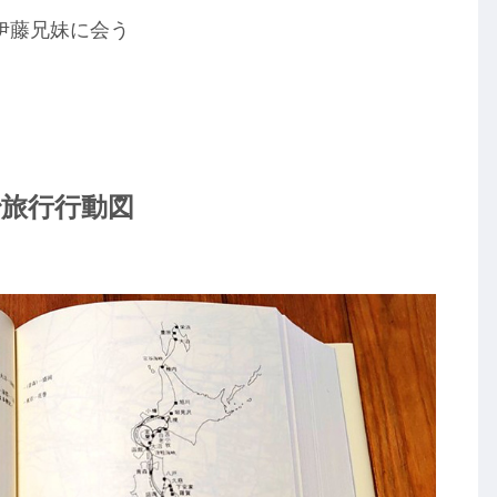
伊藤兄妹に会う
治旅行行動図