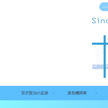
イ
宮沢賢治の足跡
蒸気機関車