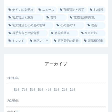
ナギノの女子旅
ニュース
宮沢賢治と岩手
SL銀河
宮沢賢治と東京
資料
営業路線動態SL
宮沢賢治とその他の地域
その他のSL
映画
岩手方言と生活背景
戦前絵葉書
東京近郊
トレンド
幸区のこと
宮沢賢治の足跡
蒸気機関車
アーカイブ
2026年
8月
7月
6月
5月
4月
3月
2月
1月
2025年