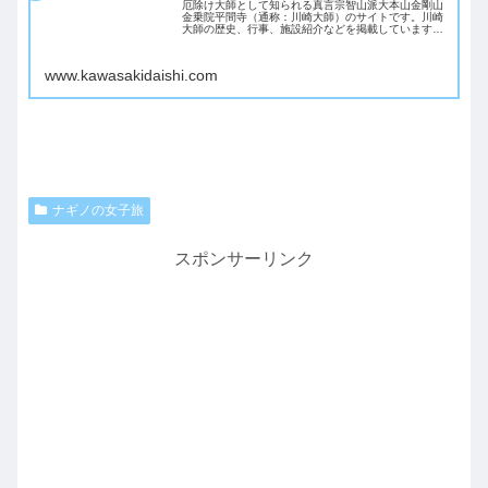
厄除け大師として知られる真言宗智山派大本山金剛山
金乗院平間寺（通称：川崎大師）のサイトです。川崎
大師の歴史、行事、施設紹介などを掲載しています。
諸願成就のお護摩祈祷、自動車交通安全などのご祈願
成就に、皆様のご参拝をお待ちしています。
www.kawasakidaishi.com
ナギノの女子旅
スポンサーリンク