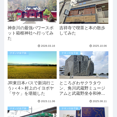
神奈川の最強パワースポ
吉祥寺で喫茶と本の散歩
ット箱根神社へ行ってみ
してみた
た
2026.03.16
2025.10.06
ナギノの女子旅
ナギノの女子旅
JR東日本パスで新潟行こ
ところざわサクラタウ
う♪＜4＞村上のイヨボヤ
ン、角川武蔵野ミュージ
「サケ」を堪能した
アムと武蔵野坐令和神社
に行ってみた
2023.11.06
2025.08.11
ナギノの女子旅
ナギノの女子旅