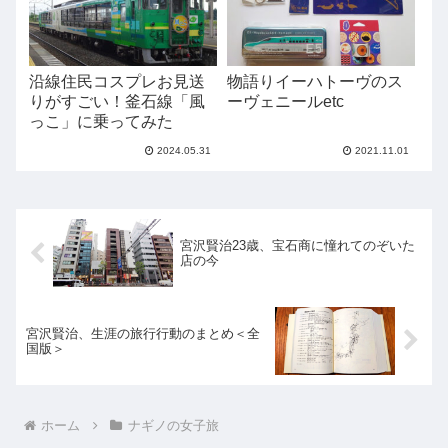
沿線住民コスプレお見送
物語りイーハトーヴのス
りがすごい！釜石線「風
ーヴェニールetc
っこ」に乗ってみた
2024.05.31
2021.11.01
宮沢賢治23歳、宝石商に憧れてのぞいた
店の今
宮沢賢治、生涯の旅行行動のまとめ＜全
国版＞
ホーム
ナギノの女子旅