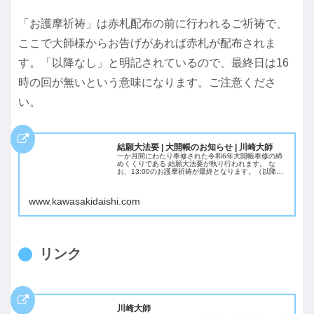
「お護摩祈祷」は赤札配布の前に行われるご祈祷で、
ここで大師様からお告げがあれば赤札が配布されま
す。「以降なし」と明記されているので、最終日は16
時の回が無いという意味になります。ご注意くださ
い。
結願大法要 | 大開帳のお知らせ | 川崎大師
一か月間にわたり奉修された令和6年大開帳奉修の締
めくくりである 結願大法要が執り行われます。 な
お、13:00のお護摩祈祷が最終となります。（以降の
お護摩祈祷はございません） 行事日程 2024年5月31
日（金）13:00 道場 大本堂
www.kawasakidaishi.com
リンク
川崎大師