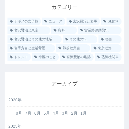
カテゴリー
ナギノの女子旅
ニュース
宮沢賢治と岩手
SL銀河
宮沢賢治と東京
資料
営業路線動態SL
宮沢賢治とその他の地域
その他のSL
映画
岩手方言と生活背景
戦前絵葉書
東京近郊
トレンド
幸区のこと
宮沢賢治の足跡
蒸気機関車
アーカイブ
2026年
8月
7月
6月
5月
4月
3月
2月
1月
2025年