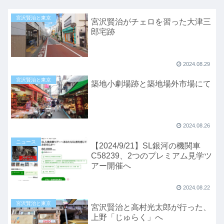
宮沢賢治と東京
宮沢賢治がチェロを習った大津三
郎宅跡
2024.08.29
宮沢賢治と東京
築地小劇場跡と築地場外市場にて
2024.08.26
ニュース
【2024/9/21】SL銀河の機関車
C58239、2つのプレミアム見学ツ
アー開催へ
2024.08.22
宮沢賢治と東京
宮沢賢治と高村光太郎が行った、
上野「じゅらく」へ