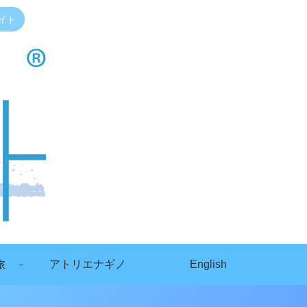
イト
旅
アトリエナギノ
English
）