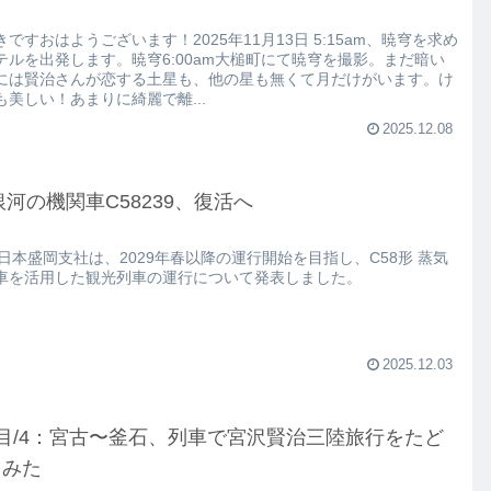
きですおはようございます！2025年11月13日 5:15am、暁穹を求め
テルを出発します。暁穹6:00am大槌町にて暁穹を撮影。まだ暗い
には賢治さんが恋する土星も、他の星も無くて月だけがいます。け
も美しい！あまりに綺麗で離...
2025.12.08
銀河の機関車C58239、復活へ
東日本盛岡支社は、2029年春以降の運行開始を目指し、C58形 蒸気
車を活用した観光列車の運行について発表しました。
2025.12.03
目/4：宮古〜釜石、列車で宮沢賢治三陸旅行をたど
てみた