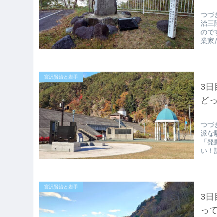
つづ
治三
ので
業家
宮沢賢治と岩手
3日
ど
つづ
派な
「発
い！
宮沢賢治と岩手
3日
っ