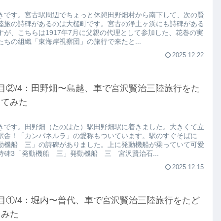
きです。宮古駅周辺でちょっと休憩田野畑村から南下して、次の賢
陸旅の詩碑があるのは大槌町です。宮古の浄土ヶ浜にも詩碑がある
すが、こちらは1917年7月に父親の代理として参加した、花巻の実
たちの組織「東海岸視察団」の旅行で来たと...
2025.12.22
目②/4：田野畑〜島越、車で宮沢賢治三陸旅行をた
ってみた
きです。田野畑（たのはた）駅田野畑駅に着きました。大きくて立
駅舎！「カンパネルラ」の愛称もついています。駅のすぐそばに
動機船 三」の詩碑がありました。上に発動機船が乗っていて可愛
詩碑3「発動機船 三」発動機船 三 宮沢賢治石...
2025.12.15
目①/4：堀内〜普代、車で宮沢賢治三陸旅行をたど
てみた