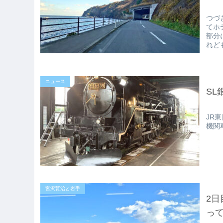
つづ
てホ
部分
れど
ニュース
SL
JR
機関
宮沢賢治と岩手
2日
っ