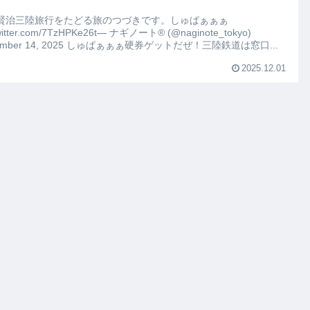
賢治三陸旅行をたどる旅のつづきです。しゅぱぁぁぁ
twitter.com/7TzHPKe26t— ナギノート®︎ (@naginote_tokyo)
ember 14, 2025 しゅぱぁぁぁ硬券ゲットだぜ！三陸鉄道は窓口...
2025.12.01