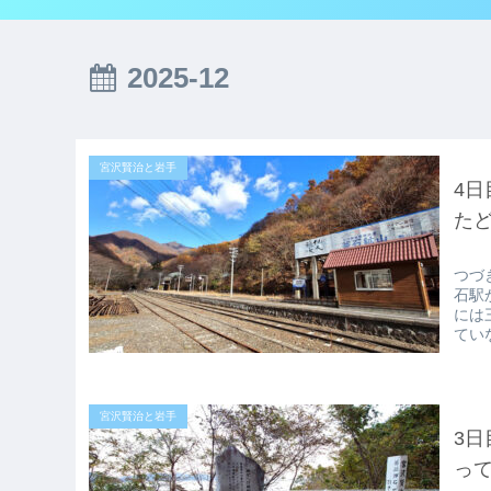
2025-12
宮沢賢治と岩手
4日
た
つづ
石駅
には
ていな
宮沢賢治と岩手
3日
っ