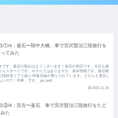
目①/4：釜石〜陸中大橋、車で宮沢賢治三陸旅行を
どってみた
きです。釜石の朝おはようございます！釜石の朝日です。今日も釜
からスタートです。今さらではありますが、基本情報です。釜石駅
三陸鉄道リアス線とJR釜石線が乗り入れています。どちらも電化し
いので「列車」です。 pic.twitt...
2025.12.29
目③/4：宮古〜釜石、車で宮沢賢治三陸旅行をたど
てみた