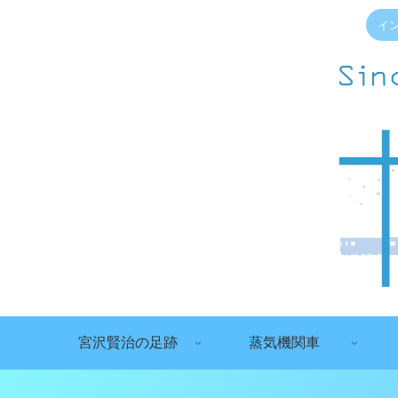
イ
宮沢賢治の足跡
蒸気機関車