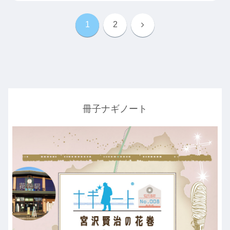
次
1
2
へ
冊子ナギノート