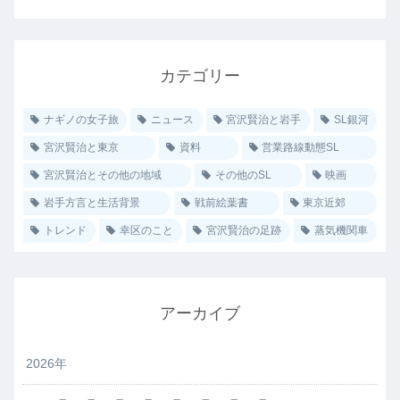
カテゴリー
ナギノの女子旅
ニュース
宮沢賢治と岩手
SL銀河
宮沢賢治と東京
資料
営業路線動態SL
宮沢賢治とその他の地域
その他のSL
映画
岩手方言と生活背景
戦前絵葉書
東京近郊
トレンド
幸区のこと
宮沢賢治の足跡
蒸気機関車
アーカイブ
2026年