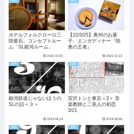
資料
資料
ホテルフォルクローロ三
【22/3/25】奥州のお菓
陸釜石、コンセプトルー
子、エンガディナー『陸
ム「SL銀河ルーム」
奥の王者』
2022.10.01
2023.12.13
資料
資料
銀河鉄道じゃないほうの
宮沢トシと東京＜3＞ 音
SLの話＜３＞
楽教師と二美人の初恋
3/21
2019.08.14
2019.08.08
資料
資料