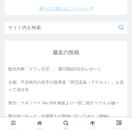
冊子のご購入はこちらから
最近の投稿
観光列車「グラン天空」、運行開始3日目レポート
京都、平安時代の岩手の指導者「阿弖流為（アテルイ）」を追
って清水寺
新刊：ナギノート No.009 鎌倉より一部ご紹介〜グルメ編〜
鴨川市に行って、日蓮聖人の聖地に行ってみた（後編）
鴨川市に行って、日蓮聖人の聖地に行ってみた（前編）
メニュー
ホーム
検索
トップ
サイドバー