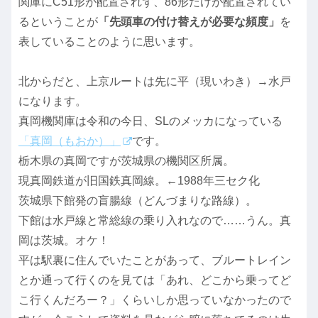
関庫にC51形が配置されず、86形だけが配置されてい
るということが
「先頭車の付け替えが必要な頻度」
を
表していることのように思います。
北からだと、上京ルートは先に平（現いわき）→水戸
になります。
真岡機関庫は令和の今日、SLのメッカになっている
「真岡（もおか）」
です。
栃木県の真岡ですが茨城県の機関区所属。
現真岡鉄道が旧国鉄真岡線。←1988年三セク化
茨城県下館発の盲腸線（どんづまりな路線）。
下館は水戸線と常総線の乗り入れなので……うん。真
岡は茨城。オケ！
平は駅裏に住んでいたことがあって、ブルートレイン
とか通って行くのを見ては「あれ、どこから乗ってど
こ行くんだろー？」くらいしか思っていなかったので