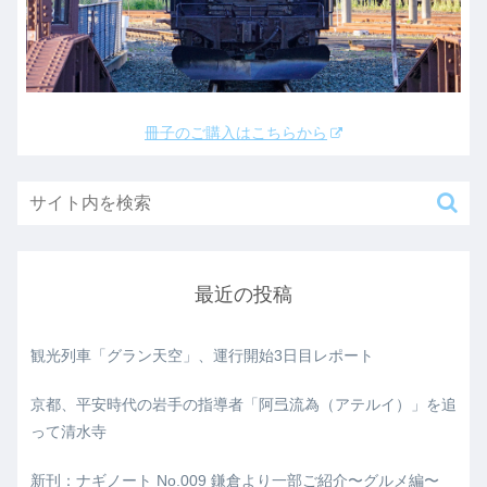
冊子のご購入はこちらから
最近の投稿
観光列車「グラン天空」、運行開始3日目レポート
京都、平安時代の岩手の指導者「阿弖流為（アテルイ）」を追
って清水寺
新刊：ナギノート No.009 鎌倉より一部ご紹介〜グルメ編〜