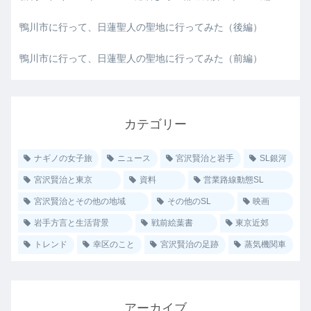
鴨川市に行って、日蓮聖人の聖地に行ってみた（後編）
鴨川市に行って、日蓮聖人の聖地に行ってみた（前編）
カテゴリー
ナギノの女子旅
ニュース
宮沢賢治と岩手
SL銀河
宮沢賢治と東京
資料
営業路線動態SL
宮沢賢治とその他の地域
その他のSL
映画
岩手方言と生活背景
戦前絵葉書
東京近郊
トレンド
幸区のこと
宮沢賢治の足跡
蒸気機関車
アーカイブ