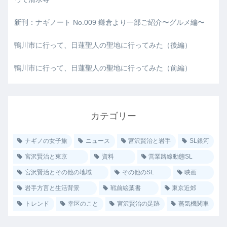
新刊：ナギノート No.009 鎌倉より一部ご紹介〜グルメ編〜
鴨川市に行って、日蓮聖人の聖地に行ってみた（後編）
鴨川市に行って、日蓮聖人の聖地に行ってみた（前編）
カテゴリー
ナギノの女子旅
ニュース
宮沢賢治と岩手
SL銀河
宮沢賢治と東京
資料
営業路線動態SL
宮沢賢治とその他の地域
その他のSL
映画
岩手方言と生活背景
戦前絵葉書
東京近郊
トレンド
幸区のこと
宮沢賢治の足跡
蒸気機関車