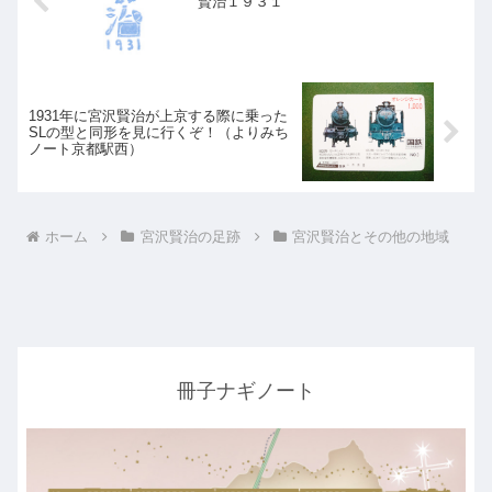
賢治１９３１
1931年に宮沢賢治が上京する際に乗った
SLの型と同形を見に行くぞ！（よりみち
ノート京都駅西）
ホーム
宮沢賢治の足跡
宮沢賢治とその他の地域
冊子ナギノート