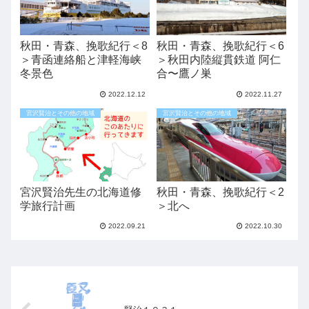
秋田・青森、挽歌紀行＜8
秋田・青森、挽歌紀行＜6
＞青函連絡船と津軽海峡
＞秋田内陸縦貫鉄道 阿仁
冬景色
合〜鷹ノ巣
2022.12.12
2022.11.27
宮沢賢治とその他の地域
宮沢賢治とその他の地域
宮沢賢治先生の北海道修
秋田・青森、挽歌紀行＜2
学旅行計画
＞北へ
2022.09.21
2022.10.30