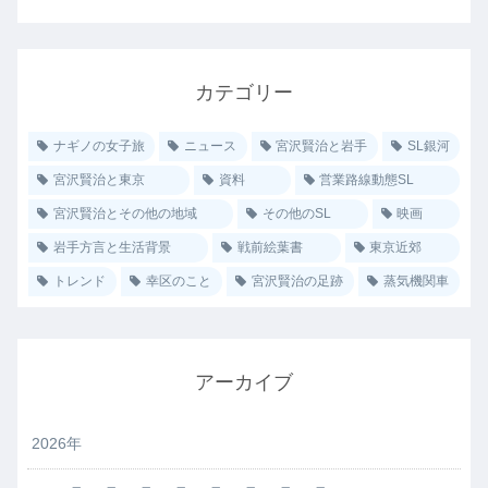
カテゴリー
ナギノの女子旅
ニュース
宮沢賢治と岩手
SL銀河
宮沢賢治と東京
資料
営業路線動態SL
宮沢賢治とその他の地域
その他のSL
映画
岩手方言と生活背景
戦前絵葉書
東京近郊
トレンド
幸区のこと
宮沢賢治の足跡
蒸気機関車
アーカイブ
2026年