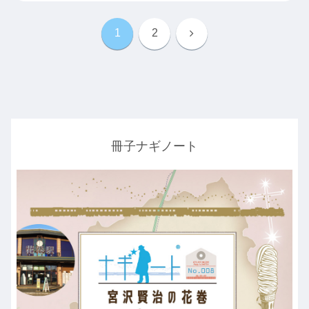
次
1
2
へ
冊子ナギノート