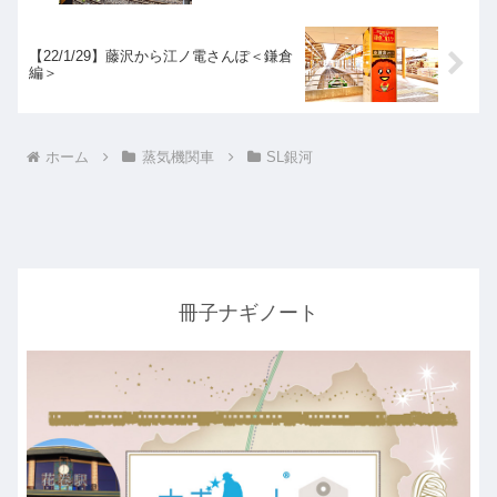
【22/1/29】藤沢から江ノ電さんぽ＜鎌倉
編＞
ホーム
蒸気機関車
SL銀河
冊子ナギノート