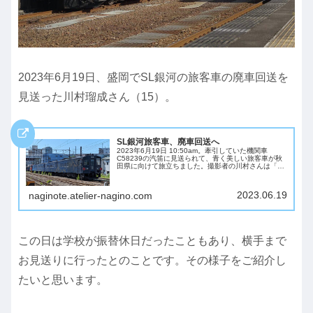
2023年6月19日、盛岡でSL銀河の旅客車の廃車回送を
見送った川村瑠成さん（15）。
SL銀河旅客車、廃車回送へ
2023年6月19日 10:50am。牽引していた機関車
C58239の汽笛に見送られて、青く美しい旅客車が秋
田県に向けて旅立ちました。撮影者の川村さんは「ま
た帰ってくるんじゃないかと」いう気持ちで見送った
そうです。
2023.06.19
naginote.atelier-nagino.com
この日は学校が振替休日だったこともあり、横手まで
お見送りに行ったとのことです。その様子をご紹介し
たいと思います。