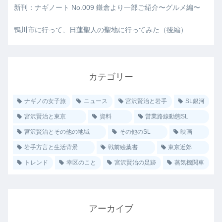
新刊：ナギノート No.009 鎌倉より一部ご紹介〜グルメ編〜
鴨川市に行って、日蓮聖人の聖地に行ってみた（後編）
カテゴリー
ナギノの女子旅
ニュース
宮沢賢治と岩手
SL銀河
宮沢賢治と東京
資料
営業路線動態SL
宮沢賢治とその他の地域
その他のSL
映画
岩手方言と生活背景
戦前絵葉書
東京近郊
トレンド
幸区のこと
宮沢賢治の足跡
蒸気機関車
アーカイブ