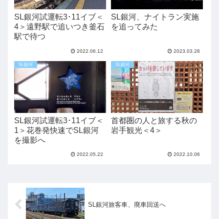
SL銀河試運転3･11イブ＜
SL銀河、ナイトラン実施
4＞遠野駅で追いつき釜石
を追ってみた
駅で待つ
2022.06.12
2023.03.28
SL銀河
SL銀河
SL銀河試運転3･11イブ＜
首都圏の人と旅する秋の
1＞花巻発快速でSL銀河
岩手観光＜4＞
を撮影へ
2022.05.22
2022.10.06
SL銀河旅客車、廃車回送へ