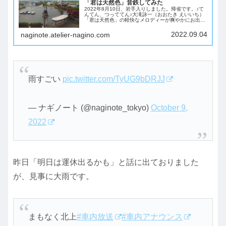
「君は天然色」音鉄してみた
2022年8月10日、岩手入りしました。帰省です。♪て
んてん、つっててん♪大滝詠一（おおたき えいいち）
「君は天然色」の軽快なメロディーが爽やかにお出迎
え。岩手に5日滞在して、地元民をしながら隙間時間
で鉄道を楽しんだ様子を紹介します。
2022.09.04
naginote.atelier-nagino.com
雨すごい
pic.twitter.com/TyUG9bDRJJ
— ナギノート (@naginote_tokyo)
October 9,
2022
昨日「明日は運休出るかも」と話に出ておりました
が、見事に大雨です。
まもなく北上
#車内放送
#車内アナウンス