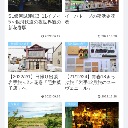
SL銀河試運転3･11イブ＜
イーハトーブの夜活＠花
5＞銀河鉄道の夜世界観の
巻
新花巻駅
2022.06.19
2021.10.29
宮沢賢治と岩手
宮沢賢治と岩手
【2022/2/1】日帰り出張
【21/12/24】青春18きっ
岩手旅＜2＞花巻「照井菓
ぷ旅「岩手12月旅のスー
子店」へ
ヴェニール」
2022.09.19
2022.12.28
SL銀河
SL銀河