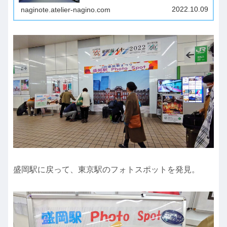
たのでしょう！「はやぶさ」のスタンプゲット！4個
目「わんこ兄弟」のスタンプがあった場所です…無
2022.10.09
naginote.atelier-nagino.com
く...
盛岡駅に戻って、東京駅のフォトスポットを発見。