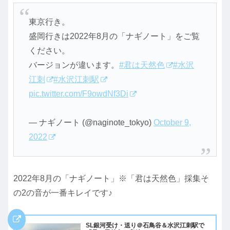
東京行き。
盛岡行きは2022年8月の「ナギノート」をご覧
ください。
バージョンが違います。
#君は天然色
#水沢
江刺
#水沢江刺駅
pic.twitter.com/F9owdNf3Di
— ナギノート (@naginote_tokyo)
October 9,
2022
2022年8月の「ナギノート」※「君は天然色」採集そ
の2の音が一番キレイです♪
SL銀河受け・送り＠石鳥谷＆水沢江刺駅で