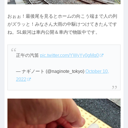
おぉぉ！最後尾を見るとホームの向こう端まで人の列
がズラッと！みなさん大雨の中駆けつけてきたんです
ね。SL銀河は車内公開＆車内で物販中です。
正午の汽笛
pic.twitter.com/YWyYy0gMq0
— ナギノート (@naginote_tokyo)
October 10,
2022