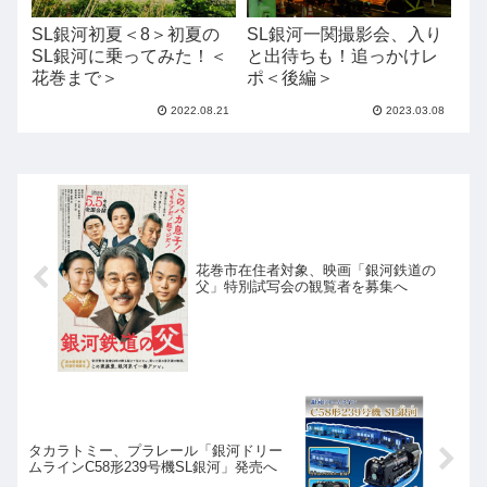
SL銀河初夏＜8＞初夏の
SL銀河一関撮影会、入り
SL銀河に乗ってみた！＜
と出待ちも！追っかけレ
花巻まで＞
ポ＜後編＞
2022.08.21
2023.03.08
花巻市在住者対象、映画「銀河鉄道の
父」特別試写会の観覧者を募集へ
タカラトミー、プラレール「銀河ドリー
ムラインC58形239号機SL銀河」発売へ