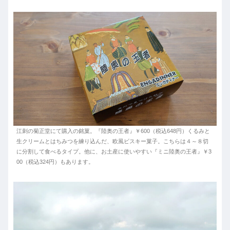
江刺の菊正堂にて購入の銘菓。『陸奥の王者』￥600（税込648円）くるみと
生クリームとはちみつを練り込んだ、欧風ビスキー菓子。こちらは４～８切
に分割して食べるタイプ。他に、お土産に使いやすい『ミニ陸奥の王者』￥3
00（税込324円）もあります。