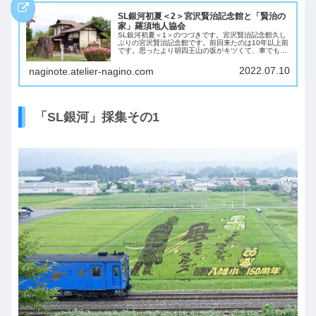
SL銀河初夏＜2＞宮沢賢治記念館と「賢治の
家」羅須地人協会
SL銀河初夏＜1＞のつづきです。宮沢賢治記念館久し
ぶりの宮沢賢治記念館です。前回来たのは10年以上前
です。思ったより胡四王山の坂がキツくて、車でもパ
ワーが必要でした。いつもは歩いて来ていたのです
が、今はよく歩けたもんだとちょっとビックリ。賢...
2022.07.10
naginote.atelier-nagino.com
「SL銀河」採集その1