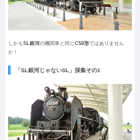
しかも
SL銀河
の機関車と同じ
C58形
ではありません
か！
「SL銀河じゃないSL」採集その1