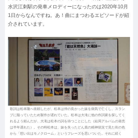
水沢江刺駅の発車メロディーになったのは2020年10月
1日からなんですね。あ！曲にまつわるエピソードが紹
介されています。
歌詞は松本隆へ依頼したが、松本は仲の良かった妹を病気で亡くし、スラン
プに陥っていたため製作が遅れていた。松本は大滝に他の作詞家を探してく
れるよう頼んだが、大滝は松本の詞を待つことにした（結局アルバムの発売
は半年遅れた）。その時松本は、妹を失ったどん底の精神状況で見た街の色
から「想い出はモノクローム」というフレーズを思いついた。それに続く