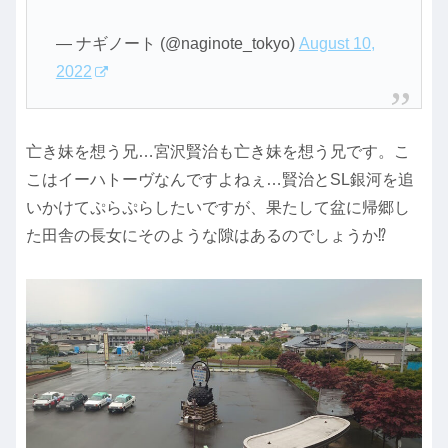
— ナギノート (@naginote_tokyo)
August 10,
2022
亡き妹を想う兄…宮沢賢治も亡き妹を想う兄です。こ
こはイーハトーヴなんですよねぇ…賢治とSL銀河を追
いかけてぷらぷらしたいですが、果たして盆に帰郷し
た田舎の長女にそのような隙はあるのでしょうか⁉