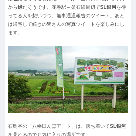
から
緑
だそうです。花巻駅～釜石線周辺で
SL銀河
を待
ってる人を想いつつ、無事通過報告のツイート。あと
は帰宅して続きの皆さんの写真ツイートを楽しみにし
ます。
石鳥谷の「八幡田んぼアート」は、落ち着いて
SL銀河
を見れるのでお気に入りの場所です。