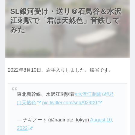
SL銀河受け・送り＠石鳥谷＆水沢
江刺駅で「君は天然色」音鉄して
みた
2022年8月10日、岩手入りしました。帰省です。
東北新幹線、水沢江刺駅着
#水沢江刺駅
#君
は天然色
pic.twitter.com/snqAf29tXf
— ナギノート (@naginote_tokyo)
August 10,
2022