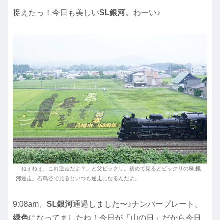
捉えたっ！今日も美しい
SL銀河
。わーい♪
「ねぇねぇ、これ逆走だよ？」と父ビックリ。初めて見るとビックリの
SL銀
河
逆走。石鳥谷で見るといつも逆走になるんだよ。
9:08am、
SL銀河
通過しました〜♪ナンバープレート、
緑色
になってましたね！今日が「山の日」だから今日