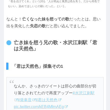
「色を点けてくれ」という詞も「人が死ぬと風景は色を失う。だから何色で
もいい。染めてほしいとの願いだった」という。
なんと！
亡くなった妹を想っての歌
だったとは。思い
出を美化した
失恋の歌
だと思い込んでました。
亡き妹を想う兄の歌・水沢江刺駅「君
は天然色」
「君は天然色」採集その1
なんか、さっきのツイートは肝心の曲部分が切
り落とされてたので再度アップー
#水沢江刺駅
#発車音
#君は天然色
pic.twitter.com/kEB4MImAEg