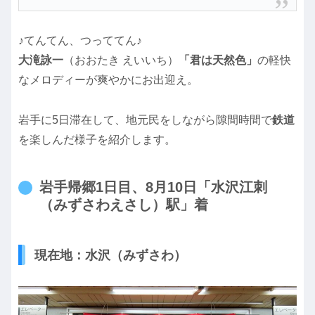
♪てんてん、つっててん♪
大滝詠一
（おおたき えいいち）
「君は天然色」
の軽快
なメロディーが爽やかにお出迎え。
岩手に5日滞在して、地元民をしながら隙間時間で
鉄道
を楽しんだ様子を紹介します。
岩手帰郷1日目、8月10日「水沢江刺
（みずさわえさし）駅」着
現在地：水沢（みずさわ）