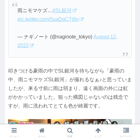
雨ニモマケズ…
#SL銀河
pic.twitter.com/5uaDqCTj6n
— ナギノート (@naginote_tokyo)
August 12,
2022
叩きつける豪雨の中でSL銀河を待ちながら「豪雨の
中、雨ニモマケズSL銀河」が撮れるなぁ♪と思っていま
したが、来る寸前に雨は弱まり、遠く画面の外には虹
がかかっていました。狙った構図じゃないのは残念で
すが、雨に洗われてとても色が綺麗です。
メニュー
ホーム
検索
トップ
サイドバー