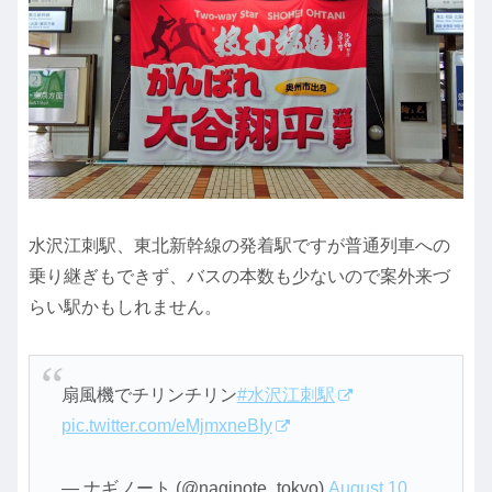
水沢江刺駅、東北新幹線の発着駅ですが普通列車への
乗り継ぎもできず、バスの本数も少ないので案外来づ
らい駅かもしれません。
扇風機でチリンチリン
#水沢江刺駅
pic.twitter.com/eMjmxneBIy
— ナギノート (@naginote_tokyo)
August 10,