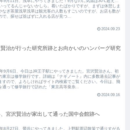
24年9月11日、浅草にやってきました！9月なのに気温は30℃超え…
℃いってるんじゃないかしら。着いたばかりですが、まずは休憩しま
やなぎ茶屋浅草浅草は観光客の人数もすごいのですが、お店も数が
ので、探せば並ばずに入れる店が見つ...
2024.09.23
沢賢治が行った研究所跡とお向かいのハンバーグ研究
24年9月6日、今日はJR王子駅にやってきました。宮沢賢治さん、初
の東京は修学旅行です。詳細は『ナギノート』内に多数過去記事が
ますので、よろしければサイト内検索でご覧ください。今日は、飛
を通って修学旅行で訪れた「東京高等蚕糸...
2024.09.16
谷、宮沢賢治が家出して通った国中会館跡へ
24年8月27日、鶯谷にやってきました。上野駅周辺散策で通りすがる