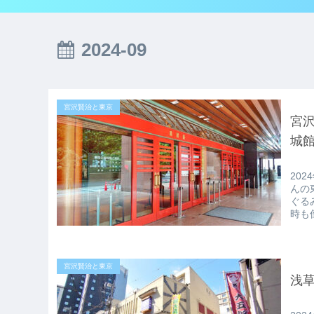
2024-09
宮沢賢治と東京
宮
城
20
んの
ぐる
時も
宮沢賢治と東京
浅