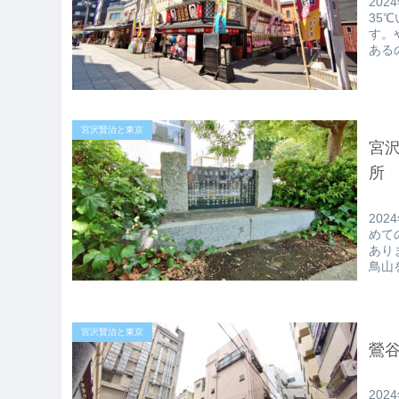
20
35
す。
ある
宮沢賢治と東京
宮
所
20
めて
あり
鳥山
宮沢賢治と東京
鶯
20