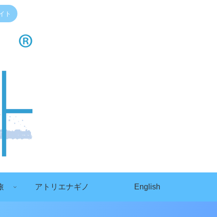
イト
旅
アトリエナギノ
English
）