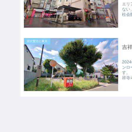
エリ
ない
柱会
宮沢賢治と東京
吉
20
ンロ
す。
祥寺