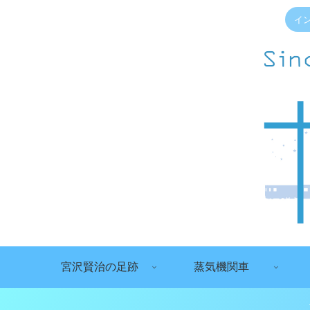
イ
宮沢賢治の足跡
蒸気機関車