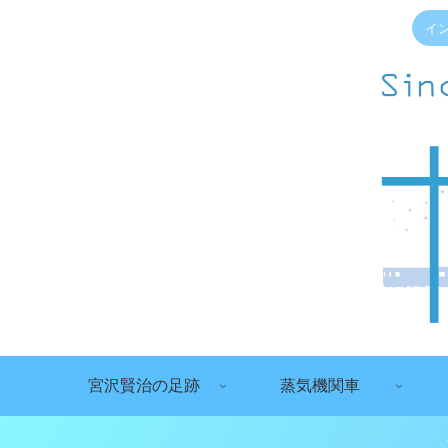
イ
宮沢賢治の足跡
蒸気機関車