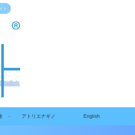
イト
旅
アトリエナギノ
English
）