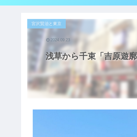
宮沢賢治と東京
2024.09.23
浅草から千束「吉原遊