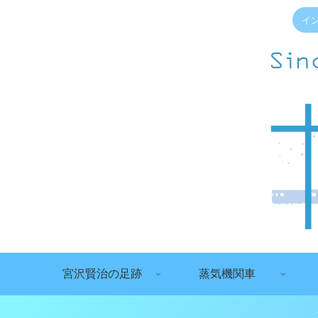
イ
宮沢賢治の足跡
蒸気機関車