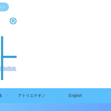
イト
旅
アトリエナギノ
English
）