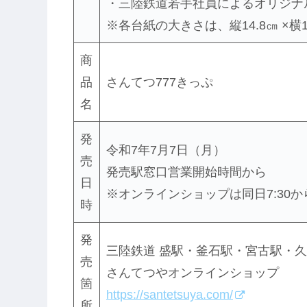
・三陸鉄道若手社員によるオリジナ
※各台紙の大きさは、縦14.8㎝ ×
商
品
さんてつ777きっぷ
名
発
令和7年7月7日（月）
売
発売駅窓口営業開始時間から
日
※オンラインショップは同日7:30か
時
発
三陸鉄道 盛駅・釜石駅・宮古駅・
売
さんてつやオンラインショップ
箇
https://santetsuya.com/
所