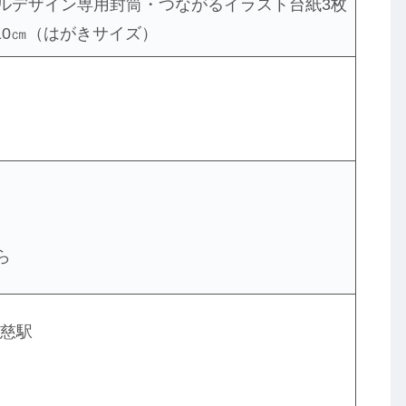
ルデザイン専用封筒・つながるイラスト台紙3枚
横10㎝（はがきサイズ）
ら
久慈駅