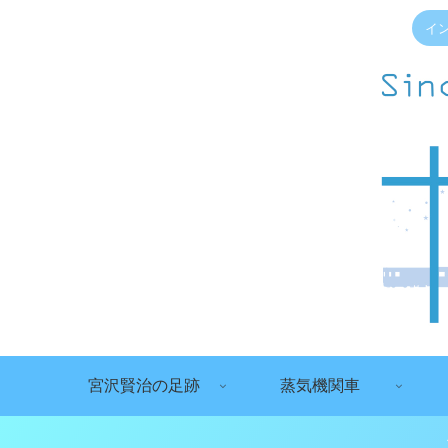
イ
宮沢賢治の足跡
蒸気機関車