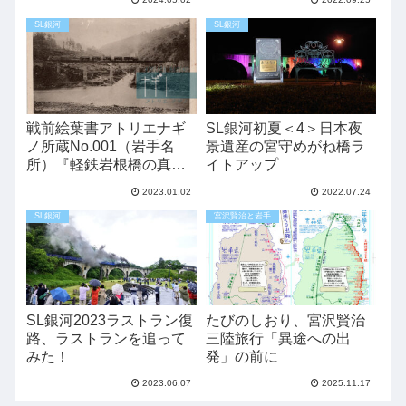
SL銀河
SL銀河
戦前絵葉書アトリエナギ
SL銀河初夏＜4＞日本夜
ノ所蔵No.001（岩手名
景遺産の宮守めがね橋ラ
所）『軽鉄岩根橋の真
イトアップ
景』
2023.01.02
2022.07.24
SL銀河
宮沢賢治と岩手
SL銀河2023ラストラン復
たびのしおり、宮沢賢治
路、ラストランを追って
三陸旅行「異途への出
みた！
発」の前に
2023.06.07
2025.11.17