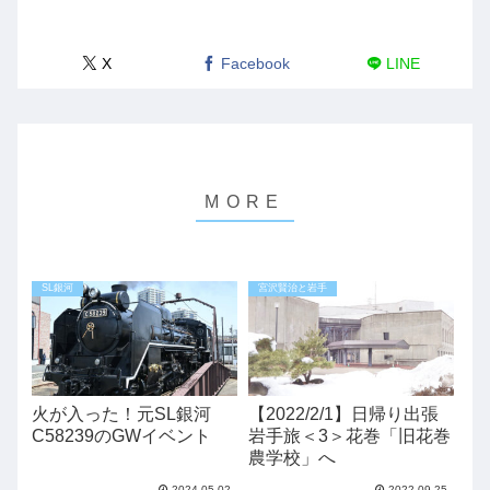
X
Facebook
LINE
SL銀河
宮沢賢治と岩手
火が入った！元SL銀河
【2022/2/1】日帰り出張
C58239のGWイベント
岩手旅＜3＞花巻「旧花巻
農学校」へ
2024.05.02
2022.09.25