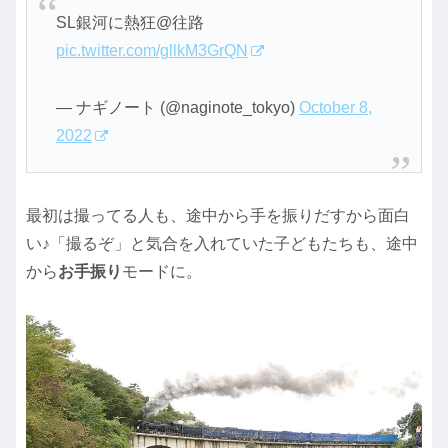
SL銀河に熱狂@往路
pic.twitter.com/gllkM3GrQN
— ナギノート (@naginote_tokyo)
October 8,
2022
最初は撮ってる人も、途中から手を振りだすから面白
い♪「撮るぞ」と気合を入れていた子どもたちも、途中
から
お手振り
モードに。