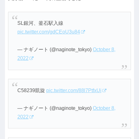
SL銀河、釜石駅入線
pic.twitter.com/gdCEoU3u84
— ナギノート (@naginote_tokyo)
October 8,
2022
C58239凱旋
pic.twitter.com/88l7PtfxUi
— ナギノート (@naginote_tokyo)
October 8,
2022