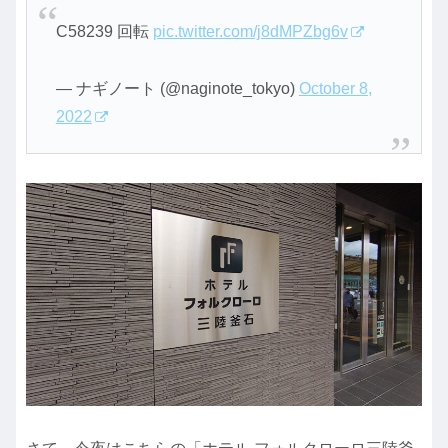
C58239 回転
pic.twitter.com/j8dMPZbg6v
— ナギノート (@naginote_tokyo)
October 8,
2022