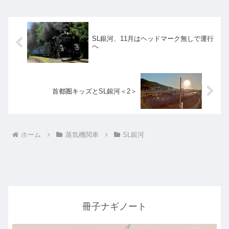
SL銀河、11月はヘッドマーク無しで運行
へ
首都圏キッズとSL銀河＜2＞
ホーム
蒸気機関車
SL銀河
冊子ナギノート