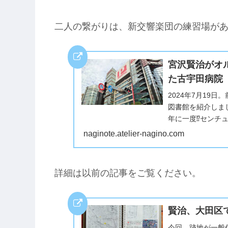
二人の繋がりは、新交響楽団の練習場が
宮沢賢治がオ
た古宇田病院
2024年7月19
図書館を紹介しま
年に一度⁉︎セン
った?5日経過して
naginote.atelier-nagino.com
詳細は以前の記事をご覧ください。
賢治、大田区
今回、跡地が一般