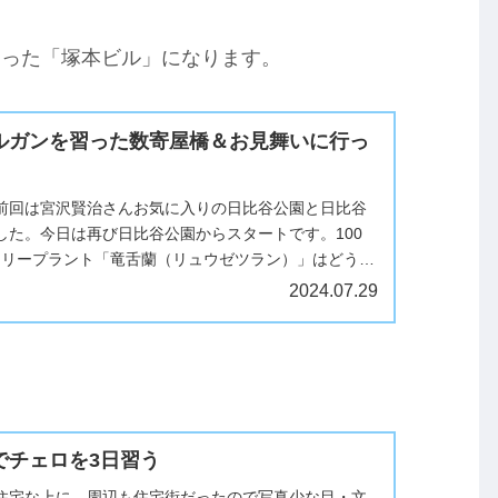
あった「塚本ビル」になります。
ルガンを習った数寄屋橋＆お見舞いに行っ
日。前回は宮沢賢治さんお気に入りの日比谷公園と日比谷
した。今日は再び日比谷公園からスタートです。100
チュリープラント「竜舌蘭（リュウゼツラン）」はどうな
リュウゼツランは遂...
2024.07.29
でチェロを3日習う
住宅な上に、周辺も住宅街だったので写真少な目・文