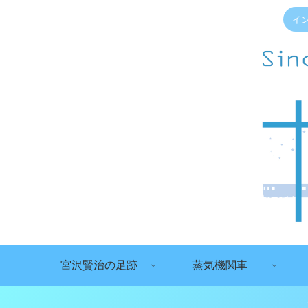
イ
宮沢賢治の足跡
蒸気機関車