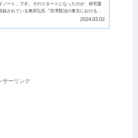
ギノート」です。そのスタートになったのが、研究叢
収録されている奥田弘氏『宮澤賢治の東京における足
年は過去に訪問した場所も再訪し...
2024.03.02
ンサーリンク