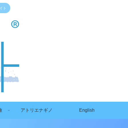
イト
旅
アトリエナギノ
English
）