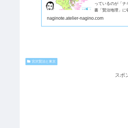
っているのが「ナ
書「賢治地理」に
跡』です。2024
naginote.atelier-nagino.com
宮沢賢治と東京
スポ