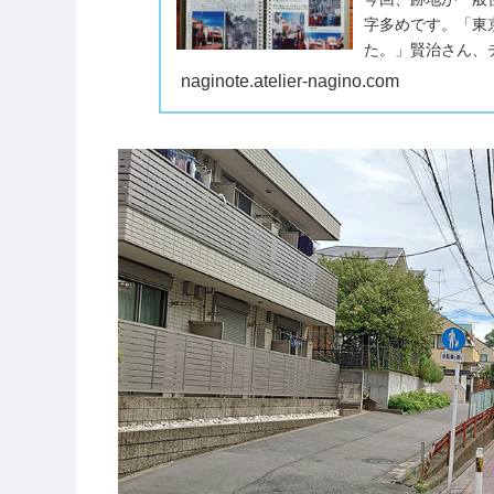
字多めです。「東
た。」賢治さん、
ードを初めて聞いた
naginote.atelier-nagino.com