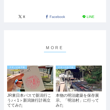
X
Facebook
LINE
ナギノの女子旅
ナギノの女子旅
JR東日本パスで新潟行こ
本物の明治建築を保存展
う♪＜1＞新潟旅行計画立
示、「明治村」に行って
ててみた
みた