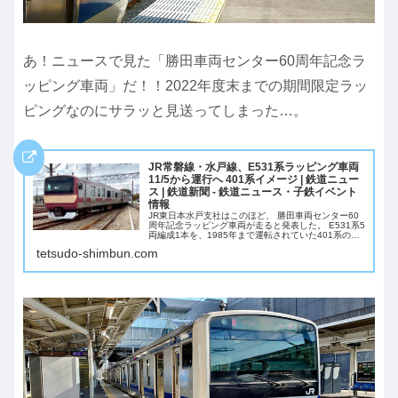
あ！ニュースで見た「勝田車両センター60周年記念ラ
ッピング車両」だ！！2022年度末までの期間限定ラッ
ピングなのにサラッと見送ってしまった…。
JR常磐線・水戸線、E531系ラッピング車両
11/5から運行へ 401系イメージ | 鉄道ニュー
ス | 鉄道新聞 - 鉄道ニュース・子鉄イベント
情報
JR東日本水戸支社はこのほど、 勝田車両センター60
周年記念ラッピング車両が走ると発表した。 E531系5
両編成1本を、1985年まで運転されていた401系の塗
装、愛称"赤電"をイメージした帯色に変更し、一部の
tetsudo-shimbun.com
定期列車として運用する。 運行...