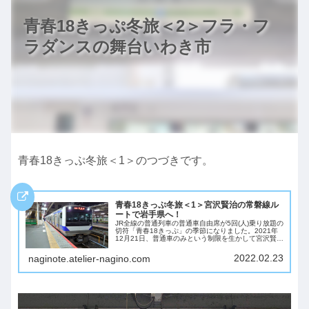
青春18きっぷ冬旅＜2＞フラ・フ
ラダンスの舞台いわき市
青春18きっぷ冬旅＜1＞のつづきです。
青春18きっぷ冬旅＜1＞宮沢賢治の常磐線ル
ートで岩手県へ！
JR全線の普通列車の普通車自由席が5回(人)乗り放題の
切符「青春18きっぷ」の季節になりました。2021年
12月21日、普通車のみという制限を生かして宮沢賢治
さんの時代のペースで同じルートを移動し、旅情を味
わいたいと思います。始発で出発「行...
2022.02.23
naginote.atelier-nagino.com