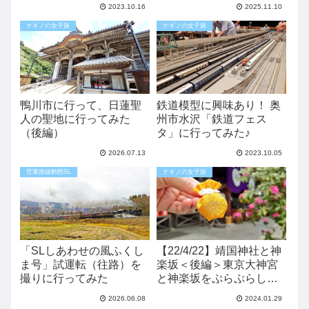
2023.10.16
2025.11.10
ナギノの女子旅
ナギノの女子旅
鴨川市に行って、日蓮聖
鉄道模型に興味あり！ 奥
人の聖地に行ってみた
州市水沢「鉄道フェス
（後編）
タ」に行ってみた♪
2026.07.13
2023.10.05
営業路線動態SL
ナギノの女子旅
「SLしあわせの風ふくし
【22/4/22】靖国神社と神
ま号」試運転（往路）を
楽坂＜後編＞東京大神宮
撮りに行ってみた
と神楽坂をぷらぷらしよ
う！
2026.06.08
2024.01.29