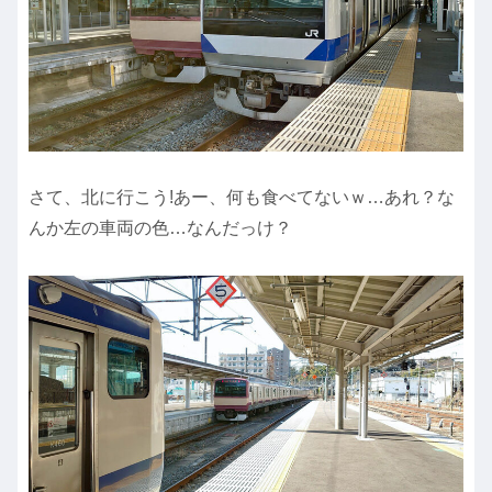
さて、北に行こう!あー、何も食べてないｗ…あれ？な
んか左の車両の色…なんだっけ？