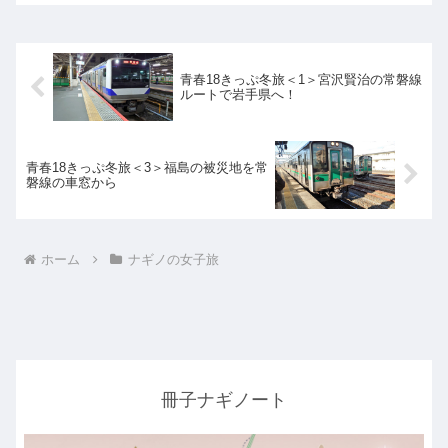
青春18きっぷ冬旅＜1＞宮沢賢治の常磐線
ルートで岩手県へ！
青春18きっぷ冬旅＜3＞福島の被災地を常
磐線の車窓から
ホーム
ナギノの女子旅
冊子ナギノート