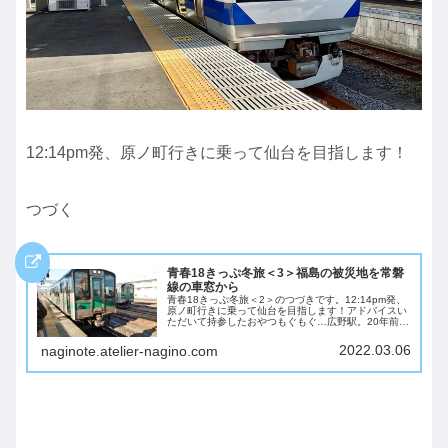
12:14pm発、原ノ町行きに乗って仙台を目指します！
つづく
青春18きっぷ冬旅＜3＞福島の被災地を常磐
線の車窓から
青春18きっぷ冬旅＜2＞のつづきです。12:14pm発、
原ノ町行きに乗って仙台を目指します！アドバイスい
ただいて持参したおやつもぐもぐ…広野駅。20年前に
国道6号を走っていると「東北地方で一番最初に春が
訪れる町 広野町」って書いてあったんだ...
2022.03.06
naginote.atelier-nagino.com