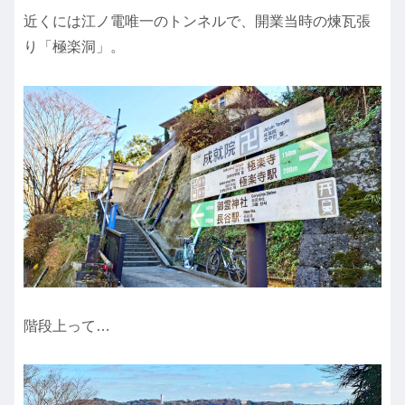
近くには江ノ電唯一のトンネルで、開業当時の煉瓦張
り「極楽洞」。
階段上って…