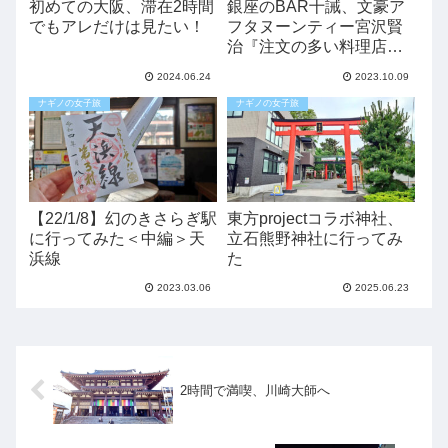
初めての大阪、滞在2時間
銀座のBAR十誡、文豪ア
でもアレだけは見たい！
フタヌーンティー宮沢賢
治『注文の多い料理店』
を堪能してみた
2024.06.24
2023.10.09
ナギノの女子旅
ナギノの女子旅
【22/1/8】幻のきさらぎ駅
東方projectコラボ神社、
に行ってみた＜中編＞天
立石熊野神社に行ってみ
浜線
た
2023.03.06
2025.06.23
2時間で満喫、川崎大師へ