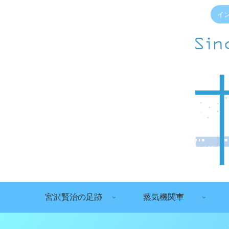
イ
宮沢賢治の足跡
蒸気機関車