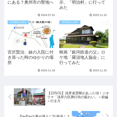
にある？奥州市の聖地へ
示、「明治村」に行って
みた
2024.07.01
2025.11.10
宮沢賢治と東京
宮沢賢治と岩手
宮沢賢治、妹の入院に付
映画『銀河鉄道の父』ロ
き添った時のゆかりの場
ケ地「羅須地人協会」に
所
行ってみた
2024.11.18
2023.11.20
【22/5/31】浅草凌雲閣があった頃！ジオ
ラマ「浅草六区興行街の賑わい」＜前編
＞行き方
PayPayの着せ替えにSL銀河！？