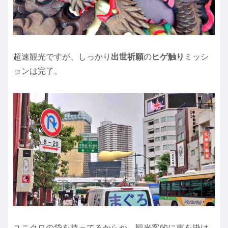
超速観光ですが、しっかり
出世祈願
の
ヒゲ触り
ミッシ
ョンは完了。
ユニクロの袋を持ってるからか、観光客的に声を掛け