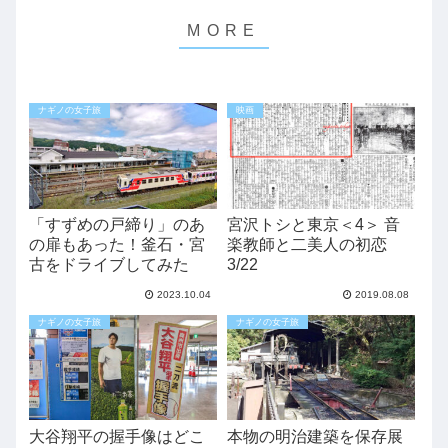
ナギノの女子旅
映画
「すずめの戸締り」のあ
宮沢トシと東京＜4＞ 音
の扉もあった！釜石・宮
楽教師と二美人の初恋
古をドライブしてみた
3/22
2023.10.04
2019.08.08
ナギノの女子旅
ナギノの女子旅
大谷翔平の握手像はどこ
本物の明治建築を保存展