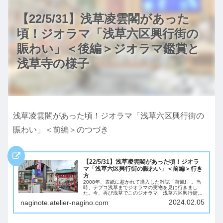
【22/5/31】浅草凌雲閣があった
頃！ジオラマ「浅草六区興行街の
賑わい」＜後編＞ジオラマ鑑賞と
浅草寺の様子
浅草凌雲閣があった頃！ジオラマ「浅草六区興行街の
賑わい」＜前編＞のつづき
【22/5/31】浅草凌雲閣があった頃！ジオラ
マ「浅草六区興行街の賑わい」＜前編＞行き
方
2008年、表紙に惹かれて購入した雑誌「荷風!」。当
時、テプコ浅草までジオラマの実物を見に行きまし
た。今、再び浅草でこのジオラマ「浅草六区興行街の
賑わい」の実物が展示されているそうなので行ってき
2024.02.05
naginote.atelier-nagino.com
ます♪雨だけどｗどれだけ写真で見慣れていても、...