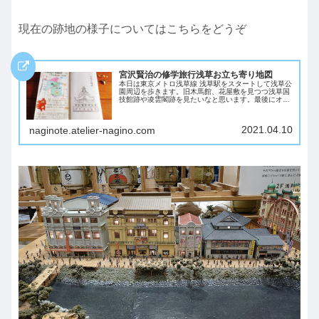
現在の跡地の様子についてはこちらをどうぞ
宮沢賢治の修学旅行浅草お立ち寄り地図
本日は東京メトロ浅草線 浅草駅をスタートして浅草公
園周辺を歩きます。旧木馬館、花屋敷を見つつ浅草国
技館跡や凌雲閣跡を見たいなと思います。最後にオマ
ケで合羽橋通って上野駅まで歩きますので、よろしけ
ればそちらのレポートもどうぞ。浅草の木馬：19...
2021.04.10
naginote.atelier-nagino.com