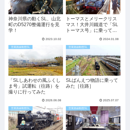
神奈川県の動くSL、山北
トーマスとメリークリス
町のD5270整備運行を見
マス！大井川鐵道で「SL
学！
トーマス号」に乗ってみ
た
2023.10.02
2024.01.08
営業路線動態SL
営業路線動態SL
「SLしあわせの風ふくし
SLばんえつ物語に乗って
ま号」試運転（往路）を
みた［往路］
撮りに行ってみた
2026.06.08
2025.07.07
営業路線動態SL
営業路線動態SL