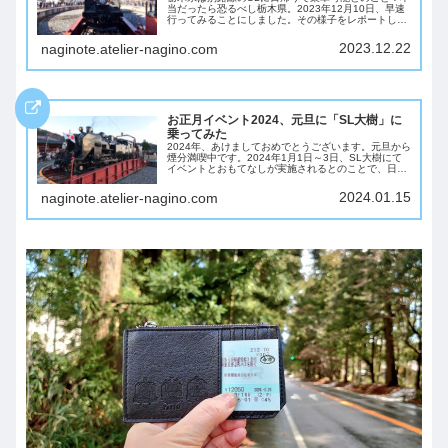
当だったら恐るべし栃木県。2023年12月10日、早速
行ってみることにしました。その様子をレポートしま
す！下今市駅東京都、北千住駅から東武鉄道・特急け
ごんで1時間30分。下今市駅に着きました...
2023.12.22
naginote.atelier-nagino.com
お正月イベント2024、元旦に「SL大樹」に
乗ってみた
2024年、あけましておめでとうございます。元旦から
煙分満喫中です。2024年1月1日～3日、SL大樹にて
イベントとおもてなしが実施されるとのことで、日帰
りで乗車してきました。その様子をレポートします！
下今市駅今日は「SL大樹ふたら」号に乗...
2024.01.15
naginote.atelier-nagino.com