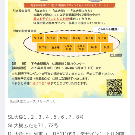
東武鉄道ニュースリリースより
SL大樹1，2，3，4，5，6，7，8号
SL大樹ふたら71，72号
DL大樹上り列車（「DE111099」デザイン）,下り列車