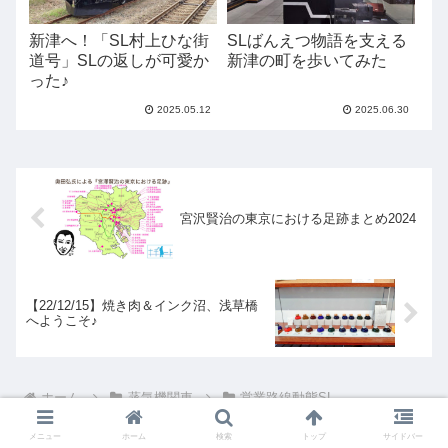
新津へ！「SL村上ひな街
SLばんえつ物語を支える
道号」SLの返しが可愛か
新津の町を歩いてみた
った♪
2025.05.12
2025.06.30
宮沢賢治の東京における足跡まとめ2024
【22/12/15】焼き肉＆インク沼、浅草橋
へようこそ♪
ホーム
蒸気機関車
営業路線動態SL
メニュー
ホーム
検索
トップ
サイドバー