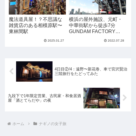
魔法道具屋！？不思議な
横浜の屋外施設、元町・
雑貨店のある相模原駅〜
中華街駅から徒歩7分
東林間駅
GUNDAM FACTORY
YOKOHAMAに行ってみ
2025.01.27
2022.07.28
た
4日目②/4：遠野〜新花巻、車で宮沢賢治
三陸旅行をたどってみた
九段下で1年限定営業、古民家・和食居酒
屋「酒とてらだや」の夜
ホーム
ナギノの女子旅