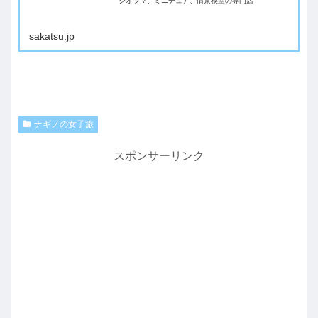
ジオラマ、ミニチュア、情景模型の専門店
sakatsu.jp
ナギノの女子旅
スポンサーリンク