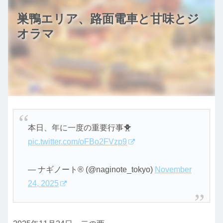
巣鴨エリア、路面電車と甘味とジ
オラマ
本日、年に一度の重要行事🐥
pic.twitter.com/oFBo2FVzp9
— ナギノート®︎ (@naginote_tokyo)
November
24, 2025