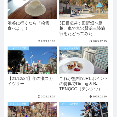
渋谷に行くなら「粉雪」
3日目②/4：田野畑〜島
食べよう！
越、車で宮沢賢治三陸旅
行をたどってみた
2024.06.03
2025.12.15
ナギノの女子旅
ナギノの女子旅
【21/12/24】年の瀬スカ
これが無料!?JREポイント
イツリー
の特典でDining & Bar
TENQOO（テンクウ）に
行ってみた
2022.12.29
2025.02.10
ナギノの女子旅
ナギノの女子旅