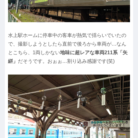
水上駅ホームに停車中の客車が熱気で揺らいでいたの
で、撮影しようとしたら直前で後ろから車両が…なん
とこちら、1両しかない
地味に超レアな車両211系「矢
絣」
だそうです。おぉぉ…割り込み感謝です(笑)