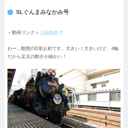
SLぐんまみなかみ号
＜動画リンク＞
入線動画
わー…動態のD形お初です。大きい！大きいけど、4輪
だから足元の動きが細かい！