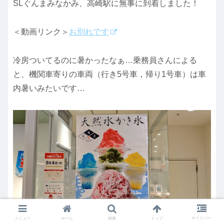
SLぐんまみなかみ、高崎駅に無事に到着しました！
＜動画リンク＞
お別れです
冷房ついてるのに暑かったなぁ…乗務員さんによる
と、機関車寄りの車両（行き5号車，帰り1号車）は車
内暑いみたいです…
メニュー
ホーム
検索
トップ
サイドバー