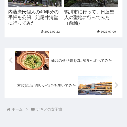
内藤廣氏個人の40年分の
鴨川市に行って、日蓮聖
手帳を公開、紀尾井清堂
人の聖地に行ってみた
に行ってみた
（前編）
2025.09.22
2026.07.06
仙台のせり鍋を2店舗食べ比べてみた
宮沢賢治が歩いた仙台を歩いてみた
ホーム
ナギノの女子旅