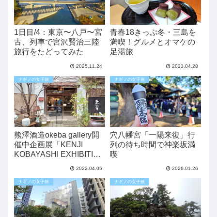
1日目/4：東京〜八戸〜宮
青春18きっぷ冬・三島を
古、列車で宮沢賢治三陸
満喫！グルメとオマケの
旅行をたどってみた
足湯旅
2025.11.24
2023.04.28
ナギノの女子旅
ナギノの女子旅
熊澤酒造okeba gallery開
穴八幡宮「一陽来復」行
催中企画展「KENJI
列の待ち時間で神楽坂満
KOBAYASHI EXHIBITION
喫
+ GINGATSUSHINSYA
2022.04.05
2026.01.26
NEW ITEMS in okeba
gallery 」に行ってみた
ナギノの女子旅
ナギノの女子旅