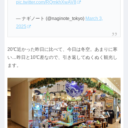
pic.twitter.com/RQmkhXwAV8
— ナギノート (@naginote_tokyo)
March 3,
2025
20℃近かった昨日に比べて、今日は冬空。あまりに寒
い…昨日と10℃差なので、引き返してぬくぬく観光し
ます。