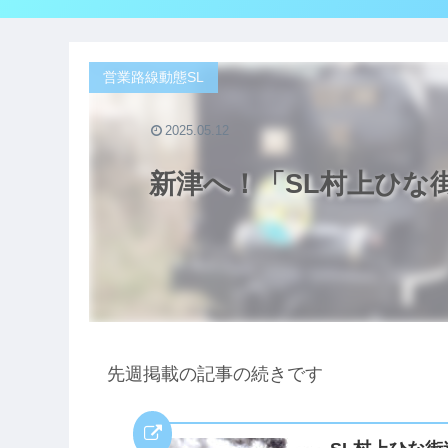
営業路線動態SL
2025.05.12
新津へ！「SL村上ひな
先週掲載の記事の続きです