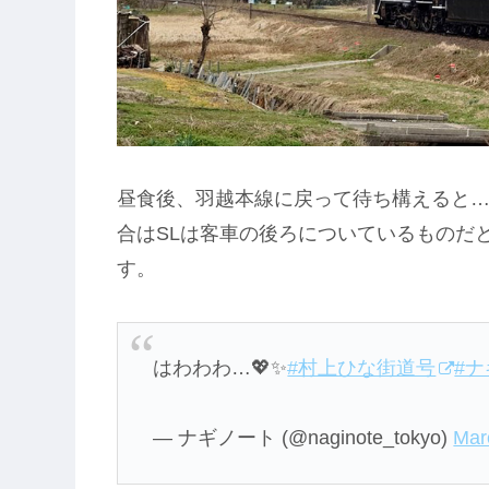
昼食後、羽越本線に戻って待ち構えると…
合はSLは客車の後ろについているものだ
す。
はわわわ…💖✨
#村上ひな街道号
#
— ナギノート (@naginote_tokyo)
Mar