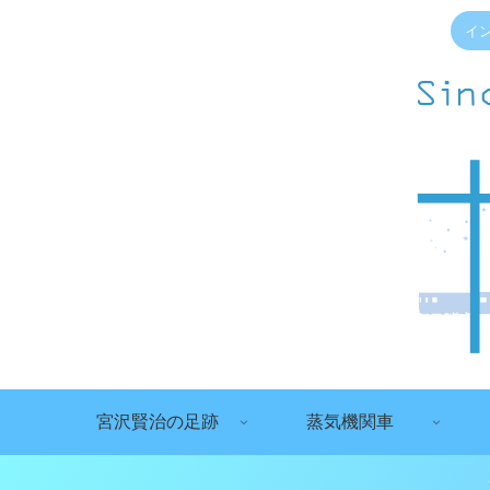
イ
宮沢賢治の足跡
蒸気機関車