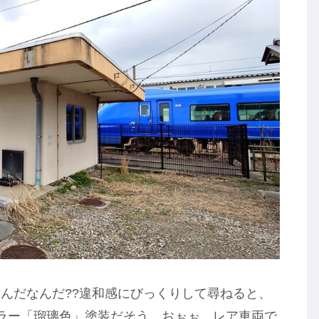
んだなんだ??違和感にびっくりして尋ねると、
ラー「瑠璃色」塗装だそう。おぉぉ、レア車両で