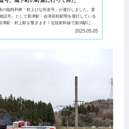
街道号、城下町の町屋に行ってみた
日、春の臨時列車「村上ひな街道号」が運行しました。普
つ物語号」として新津駅・会津若松駅間を運行している
新津駅・村上駅を繋ぎます！北陸新幹線で新潟駅に着
に乗り換えて新津駅に向...
2025.05.05