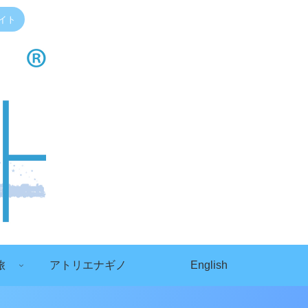
イト
旅
アトリエナギノ
English
）