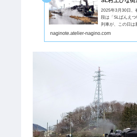
SL村上ひな
2025年3月30
段は「SLばんえ
列車が、この日は
きました。信越本線
naginote.atelier-nagino.com