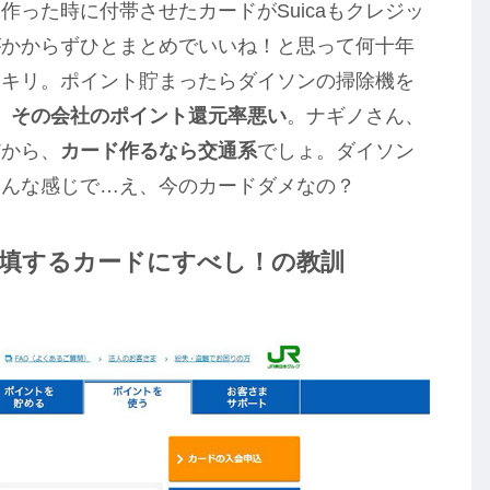
った時に付帯させたカードがSuicaもクレジッ
がかからずひとまとめでいいね！と思って何十年
ッキリ。ポイント貯まったらダイソンの掃除機を
、
その会社のポイント還元率悪い
。ナギノさん、
だから、
カード作るなら交通系
でしょ。ダイソン
そんな感じで…え、今のカードダメなの？
補填するカードにすべし！の教訓