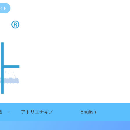
イト
旅
アトリエナギノ
English
）