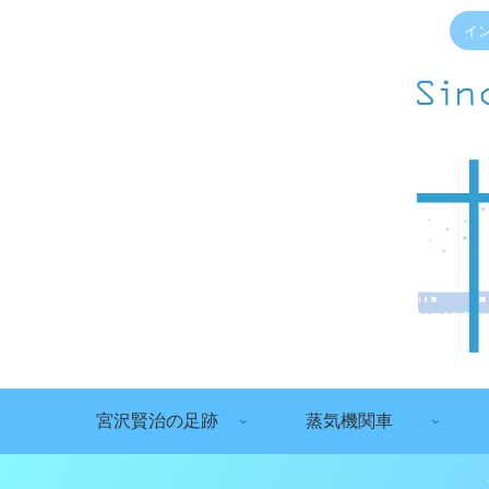
イ
宮沢賢治の足跡
蒸気機関車