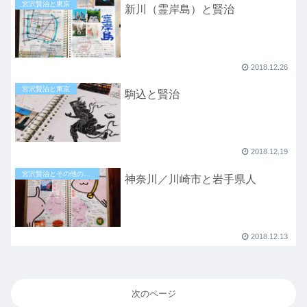
宮沢賢治と東京
新川（霊岸島）と賢治
2018.12.26
宮沢賢治と東京
駒込と賢治
2018.12.19
宮沢賢治とその他の地域
神奈川／川崎市と岩手県人
2018.12.13
次のページ