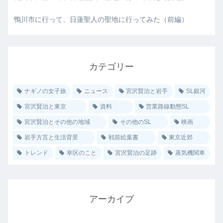
鴨川市に行って、日蓮聖人の聖地に行ってみた（前編）
カテゴリー
ナギノの女子旅
ニュース
宮沢賢治と岩手
SL銀河
宮沢賢治と東京
資料
営業路線動態SL
宮沢賢治とその他の地域
その他のSL
映画
岩手方言と生活背景
戦前絵葉書
東京近郊
トレンド
幸区のこと
宮沢賢治の足跡
蒸気機関車
アーカイブ