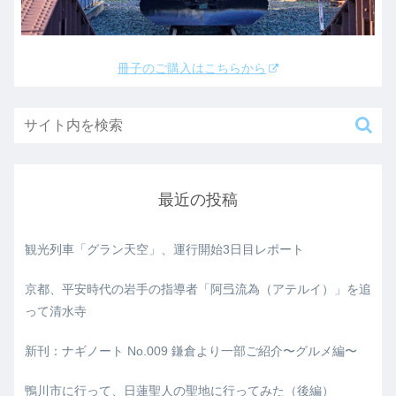
冊子のご購入はこちらから
最近の投稿
観光列車「グラン天空」、運行開始3日目レポート
京都、平安時代の岩手の指導者「阿弖流為（アテルイ）」を追
って清水寺
新刊：ナギノート No.009 鎌倉より一部ご紹介〜グルメ編〜
鴨川市に行って、日蓮聖人の聖地に行ってみた（後編）