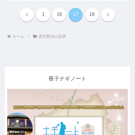
前
次
1
16
17
18
へ
へ
ホーム
宮沢賢治の足跡
冊子ナギノート