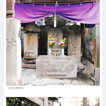
広尾の庚申塔。