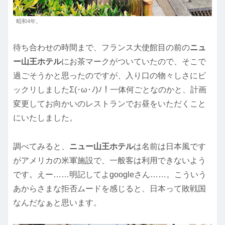
昭和4年。
待ち合わせの時間まで、フランス大使館目の前の
ニュ
ー山王ホテル
にお茶マークがついていたので、そこで
過ごそうかと思ったのですが、入り口の物々しさにビ
ックリしましたΣ(･ω･ﾉ)ﾉ！一体何ごとなのかと、計画
変更してお向かいのレストランでお昼をいただくこと
にいたしました。
調べてみると、
ニュー山王ホテル
は名前は日本風です
がアメリカの米軍施設で、一般客は利用できないよう
です。えー……明記してよgoogleさん……。こういう
あからさまな拒否ムードを感じると、日本って敗戦国
なんだなぁと思います。