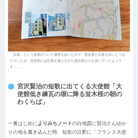
「広尾」という名前のついた場所を歩いたので、恵比寿と広尾を歩いたつも
りでしたが、住所的には広尾を避けながら恵比寿だけを歩いていたようで
す……。
宮沢賢治の短歌に出てくる大使館「大
使館低き練瓦の塀に降る並木桜の朝の
わくらば」
一番はじめに
よりみちノート
の白地図に賢治さんゆか
りの地を書き込んだ時、短歌の注釈に「フランス大使