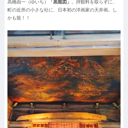
高橋由一（ゆいち）
「黒龍図」
。拝観料を取らずに、
町の近所の小さな社に、日本初の洋画家の天井画。し
かも龍！！