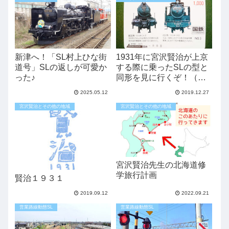
新津へ！「SL村上ひな街
1931年に宮沢賢治が上京
道号」SLの返しが可愛か
する際に乗ったSLの型と
った♪
同形を見に行くぞ！（よ
りみちノート京都駅西）
2025.05.12
2019.12.27
宮沢賢治とその他の地域
宮沢賢治とその他の地域
宮沢賢治先生の北海道修
学旅行計画
賢治１９３１
2019.09.12
2022.09.21
営業路線動態SL
営業路線動態SL