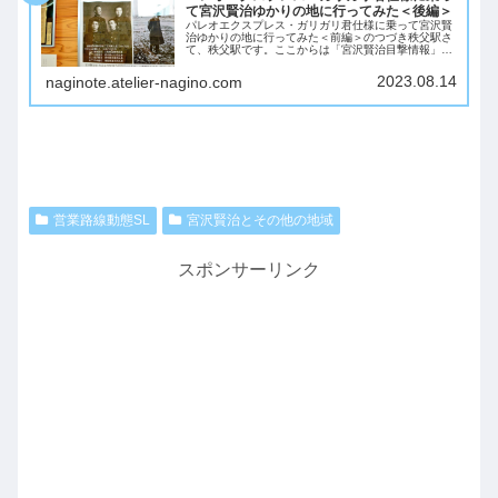
て宮沢賢治ゆかりの地に行ってみた＜後編＞
パレオエクスプレス・ガリガリ君仕様に乗って宮沢賢
治ゆかりの地に行ってみた＜前編＞のつづき秩父駅さ
て、秩父駅です。ここからは「宮沢賢治目撃情報」と
「パレオエクスプレスの名前の由来」を確認しに、
「おがの」という場所に行こうと思います。バスに乗
2023.08.14
naginote.atelier-nagino.com
り...
営業路線動態SL
宮沢賢治とその他の地域
スポンサーリンク