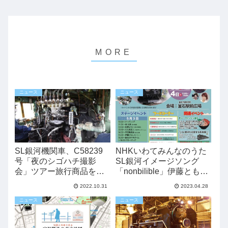
ニュース
ニュース
SL銀河機関車、C58239
NHKいわてみんなのうた
号「夜のシゴハチ撮影
SL銀河イメージソング
会」ツアー旅行商品を発
「nonbilible」伊藤とも
売へ
ん、GWに観覧無料ミニコ
2022.10.31
2023.04.28
ンサート開催へ
ニュース
ニュース