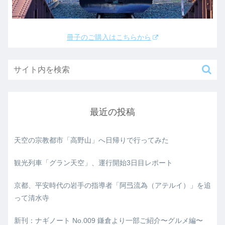
冊子のご購入はこちらから
最近の投稿
天空の宗教都市「高野山」へ日帰りで行ってみた
観光列車「グラン天空」、運行開始3日目レポート
京都、平安時代の岩手の指導者「阿弖流為（アテルイ）」を追
って清水寺
新刊：ナギノート No.009 鎌倉より一部ご紹介〜グルメ編〜