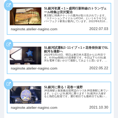
SL銀河初夏＜1＞盛岡行新幹線のトランヴェ
ール特集は宮沢賢治
東京駅に特典チケットの案内が貼り出されています。
「ステーションアイドル LATCH!」というキラキラな
パーフェクト駅長が案内しています。2022年6月10
日、初夏のイーハトーヴ遠征開始です！ポイ活でゲッ
トしたJRE POINT特典チケットで...
2022.07.03
naginote.atelier-nagino.com
SL銀河試運転3･11イブ＜1＞花巻発快速でSL
銀河を撮影へ
2022年3月10日、明日は東日本大震災から11年目で
す。6:00ap朝焼けの花巻駅です。今日は下りのSL銀
河を電車で追いかけて撮影してみようと思います。果
たして公共交通機関を使ってSL銀河を撮影することは
可能なのでしょうか？SL銀河を釜石...
2022.05.22
naginote.atelier-nagino.com
SL銀河に乗る！花巻ー遠野
JR花巻駅と散策拠点宿周辺のつづきJR花巻駅に来てい
ます。いよいよSL銀河に乗ります！SL銀河が入線す
ると熱烈な歓迎です。運行初日でも最終日でも無いの
にこの熱狂！SL銀河、大人気です♪本日のプレートは
緑。他にも色があるらしいです。漆黒のボデ...
2021.10.30
naginote.atelier-nagino.com