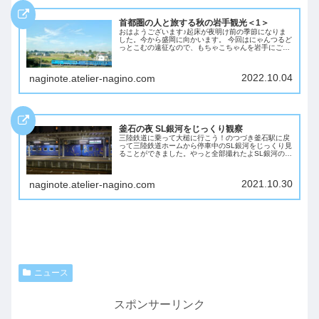
首都圏の人と旅する秋の岩手観光＜1＞
おはようございます♪起床が夜明け前の季節になりま
した。今から盛岡に向かいます。 今回はにゃんつるど
っとこむの遠征なので、もちゃこちゃんを岩手にご案
内する旅です♪ 私ナギノオススメの岩手を案内したい
と思います。
2022.10.04
naginote.atelier-nagino.com
釜石の夜 SL銀河をじっくり観察
三陸鉄道に乗って大槌に行こう！のつづき釜石駅に戻
って三陸鉄道ホームから停車中のSL銀河をじっくり見
ることができました。やっと全部撮れたよSL銀河の客
車〜☆ pic.twitter.com/WMjWKDzEH0— アトリエナギ
ノ+Fe【ナギノ...
2021.10.30
naginote.atelier-nagino.com
ニュース
スポンサーリンク