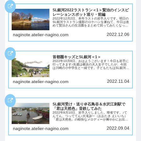
SL銀河2022ラストラン＜1＞賢治のインスピ
レーションスポット巡り・前編
2022年12月2日、本年ラストの岩手入りです。明日の
SL銀河ラストラン撮影のロケハンを兼ねて、今日は改
めて賢治さんの生活圏をまとめて回ってみたくなった
ので、1km圏内を歩いてみたいと思います。
2022.12.06
naginote.atelier-nagino.com
首都圏キッズとSL銀河＜1＞
2022年10月8日、おはようございます！今日も岩手に
行ってきます♪先週は横浜の大人女子でしたが、今回
は川崎の小中学生と一緒です。子どもたちはSL銀河を
楽しんでくれるかな？
2022.11.04
naginote.atelier-nagino.com
SL銀河受け・送り＠石鳥谷＆水沢江刺駅で
「君は天然色」音鉄してみた
2022年8月10日、岩手入りしました。帰省です。♪て
んてん、つっててん♪大滝詠一（おおたき えいいち）
「君は天然色」の軽快なメロディーが爽やかにお出迎
え。岩手に5日滞在して、地元民をしながら隙間時間
で鉄道を楽しんだ様子を紹介します。
2022.09.04
naginote.atelier-nagino.com