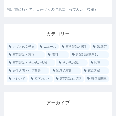
鴨川市に行って、日蓮聖人の聖地に行ってみた（後編）
カテゴリー
ナギノの女子旅
ニュース
宮沢賢治と岩手
SL銀河
宮沢賢治と東京
資料
営業路線動態SL
宮沢賢治とその他の地域
その他のSL
映画
岩手方言と生活背景
戦前絵葉書
東京近郊
トレンド
幸区のこと
宮沢賢治の足跡
蒸気機関車
アーカイブ