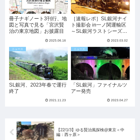
冊子ナギノート3刊行、地
［速報レポ］SL銀河ナイ
図と写真で見る「宮沢賢
ト撮影会 in一ノ関運輸区
治の東京地図」お披露目
～SL銀河ラストシーズン
の雄姿を記録におさめよ
2025.06.16
2023.03.02
う！～
ニュース
ニュース
SL銀河、2023年春で運行
「SL銀河」ファイナルツ
終了
アー発売
2021.11.23
2023.04.27
【22/1/3】ゆる賢治風探検@東京＜中
編：西ヶ原＞