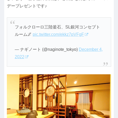
デープレゼントです♪
フォルクローロ三陸釜石、SL銀河コンセプト
ルーム🌌
pic.twitter.com/ekkz7pVFgF
— ナギノート (@naginote_tokyo)
December 4,
2022