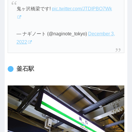
鬼ヶ沢橋梁です!
pic.twitter.com/JTDIPBO7Wk
— ナギノート (@naginote_tokyo)
December 3,
2022
釜石駅