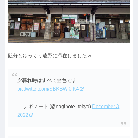
随分とゆっくり遠野に滞在しましたｗ
夕暮れ時はすべて金色です
pic.twitter.com/SBKBWI0fK4
— ナギノート (@naginote_tokyo)
December 3,
2022