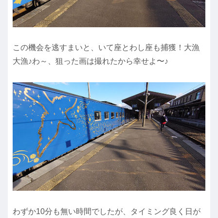
この機会を逃すまいと、いて座とわし座も捕獲！大漁
大漁♪わ～、狙った画は撮れたから幸せよ〜♪
わずか10分も無い時間でしたが、タイミング良く日が