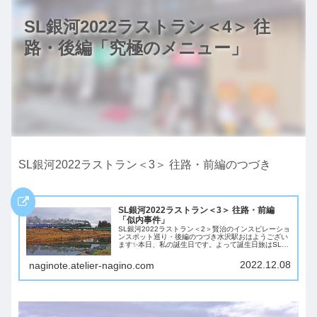
SL銀河2022ラストラン＜4＞ 往
路・後編「究極のメニュー」
SL銀河2022ラストラン＜3＞ 往路・前編のつづき
SL銀河2022ラストラン＜3＞ 往路・前編
「似内事件」
SL銀河2022ラストラン＜2＞賢治のインスピレーショ
ンスポット巡り・後編のつづき水沢駅おはようござい
ます✨本日、私の誕生日です。よって誕生日旅はSL銀
河を撮ってこようと思います♪なんだか良いのが撮れ
そうな予感♪ところで、素敵な自販機なので...
2022.12.08
naginote.atelier-nagino.com