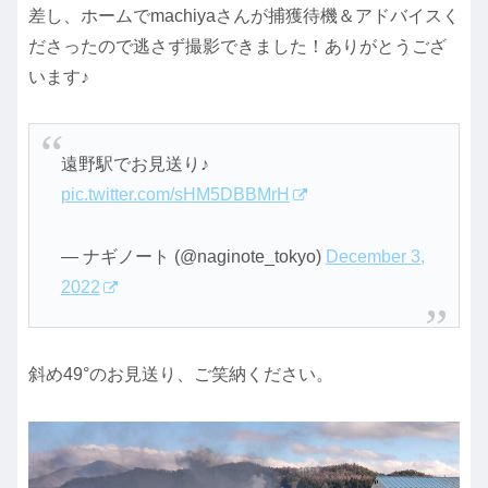
差し、ホームでmachiyaさんが捕獲待機＆アドバイスく
ださったので逃さず撮影できました！ありがとうござ
います♪
遠野駅でお見送り♪
pic.twitter.com/sHM5DBBMrH
— ナギノート (@naginote_tokyo)
December 3,
2022
斜め49°のお見送り、ご笑納ください。