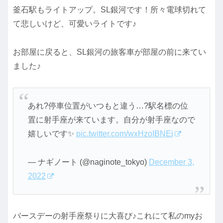
釜石駅もライトアップ。SL銀河です！所々電球切れて
て悲しいけど、可愛いライトです♪
お部屋に戻ると、SL銀河の旅客車が部屋の前に来てい
ました♪
あれ?停車位置がいつもと違う…?駅名標の位
置に射手座が来ています。自分が射手座なので
嬉しいです✨
pic.twitter.com/wxHzoIBNEi
— ナギノート (@naginote_tokyo)
December 3,
2022
バースデーの射手座祭りに大喜び♪これにて私のmyお