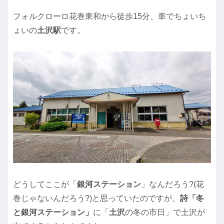
フォルクローロ花巻東和から徒歩15分、車でちょいち
ょいの
土沢駅
です。
どうしてここが「
銀河ステーション
」なんだろう?(花
巻じゃないんだろう?)と思っていたのですが、
詩「冬
と銀河ステーション」
に「
土沢
の冬の市日」で土沢が