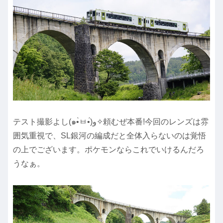
テスト撮影よし(๑•̀ㅂ•́)و✧頼むぜ本番!今回のレンズは雰
囲気重視で、SL銀河の編成だと全体入らないのは覚悟
の上でございます。ポケモンならこれでいけるんだろ
うなぁ。