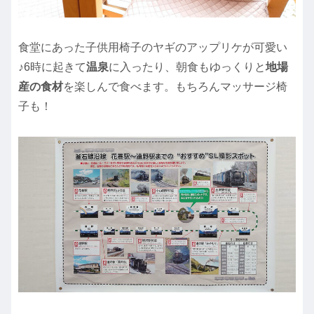
食堂にあった子供用椅子のヤギのアップリケが可愛い
♪6時に起きて
温泉
に入ったり、朝食もゆっくりと
地場
産の食材
を楽しんで食べます。もちろんマッサージ椅
子も！