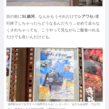
目の前に
SL銀河
。なんかもうそれだけで
シアワセ
♪運
行終了しちゃったらどうなるんだろう…せめて走らな
くされちゃっても、こうやって見ながらご飯食べれる
だけでも良いんだけども。
遠野駅を出て左手すぐの遠野市まちおこしセンター「あすもあ遠野」では7/2,
3に「鉄道フェスタ2022in遠野」が開催されます。