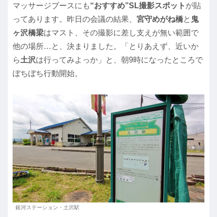
マッサージブースにも
“おすすめ”SL撮影スポット
が貼
ってあります。昨日の会議の結果、
宮守めがね橋
と
鬼
ヶ沢橋梁
はマスト、その撮影に差し支えが無い範囲で
他の場所…と、決まりました。「とりあえず、近いか
ら
土沢
は行ってみよっか」と、朝9時になったところで
ぼちぼち行動開始。
銀河ステーション・土沢駅