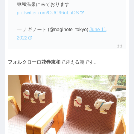
東和温泉に来ております
pic.twitter.com/OUC96oLuDS
— ナギノート (@naginote_tokyo)
June 11,
2022
フォルクローロ花巻東和
で迎える朝です。