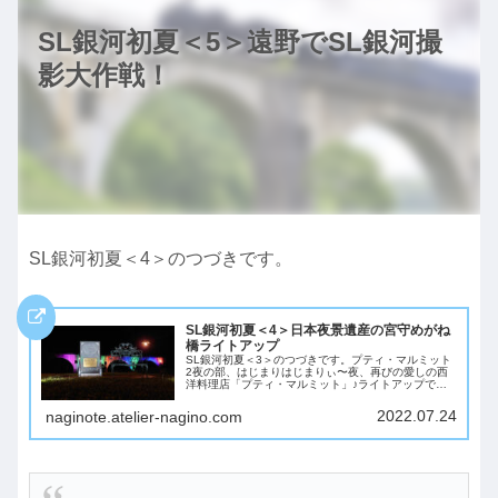
SL銀河初夏＜5＞遠野でSL銀河撮
影大作戦！
SL銀河初夏＜4＞のつづきです。
SL銀河初夏＜4＞日本夜景遺産の宮守めがね
橋ライトアップ
SL銀河初夏＜3＞のつづきです。プティ・マルミット
2夜の部、はじまりはじまりぃ〜夜、再びの愛しの西
洋料理店「プティ・マルミット」♪ライトアップで昼
間気づかなかったさいわいにゃんがショーウィンドウ
にいるのを発見!まぢすか！並べていただけるなら...
2022.07.24
naginote.atelier-nagino.com