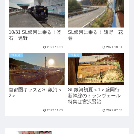
10/31 SL銀河に乗る！釜
SL銀河に乗る！ 遠野ー花
石ー遠野
巻
2021.10.31
2021.10.31
SL銀河
SL銀河
首都圏キッズとSL銀河＜
SL銀河初夏＜1＞盛岡行
2＞
新幹線のトランヴェール
特集は宮沢賢治
2022.11.05
2022.07.03