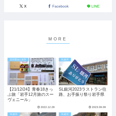
X
Facebook
LINE
宮沢賢治と岩手
SL銀河
【21/12/24】青春18きっ
SL銀河2023ラストラン往
ぷ旅「岩手12月旅のスー
路、お手振り祭り岩手県
ヴェニール」
2022.12.28
2023.06.06
SL銀河
SL銀河