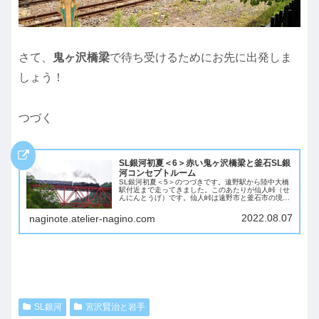
さて、
鬼ヶ沢橋梁
で待ち受けるためにお先に出発しま
しょう！
つづく
SL銀河初夏＜6＞赤い鬼ヶ沢橋梁と釜石SL銀
河コンセプトルーム
SL銀河初夏＜5＞のつづきです。遠野駅から陸中大橋
駅付近まで走ってきました。このあたりが仙人峠（せ
んにんとうげ）です。仙人峠は遠野市と釜石市の境に
ある深い峠で、鉄道で繋ぐことが困難。かつては足ヶ
瀬駅で下車して歩いて峠越えでした。その向こうの...
2022.08.07
naginote.atelier-nagino.com
SL銀河
宮沢賢治と岩手