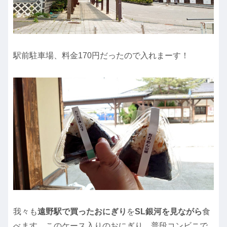
駅前駐車場、料金170円だったので入れまーす！
我々も
遠野駅で買ったおにぎり
を
SL銀河を見ながら
食
べます。このケース入りのおにぎり、普段コンビニで