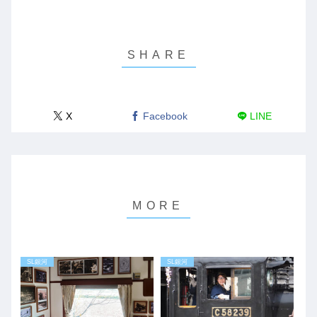
X
Facebook
LINE
SL銀河
SL銀河