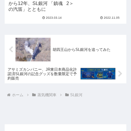
から12年、SL銀河 「鎮魂
2＞
の汽笛」とともに
2023.03.14
2022.11.05
胡四王山からSL銀河を追ってみた
アサミズカンパニー、JR東日本商品化許
諾済SL銀河の記念グッズを数量限定で予
約販売
ホーム
蒸気機関車
SL銀河