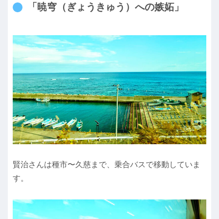
「暁穹（ぎょうきゅう）への嫉妬」
賢治さんは種市〜久慈まで、乗合バスで移動していま
す。