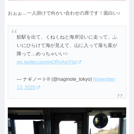
おぉぉ…一人掛けで向かい合わせの席です！面白い♪
鮫駅を出て、くねくねと海岸沿いに走って、ふ
いにひらけて海が見えて、山に入って落ち葉が
降って…めっちゃいい✨
pic.twitter.com/mQRyAmYlsl
— ナギノート®︎ (@naginote_tokyo)
November
13, 2025