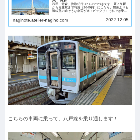
秋田・青森、挽歌紀行＜6＞のつづきです。鷹ノ巣駅
から青森駅まで特急（2640円）にしたら、想像よりも
流線型の速そうな車両が来てビックリ！それでは乗り
込んで出発しましょう！振り返ると階段の矢印も木の
ような形をしていることに気づきました！バイバ...
2022.12.05
naginote.atelier-nagino.com
こちらの車両に乗って、八戸線を乗り通します！