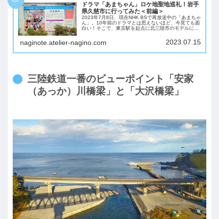
ドラマ「あまちゃん」ロケ地聖地巡礼！岩手
県久慈市に行ってみた＜前編＞
2023年7月8日、現在NHK BSで再放送中の「あまちゃ
ん」。10年前のドラマとは思えないほど、今見ても面
白い！そこで、東京駅を起点に北三陸市のモデルにな
った岩手県久慈市でドラマロケ地の聖地巡礼をやって
みました♪北三陸こと久慈（くじ）って...
2023.07.15
naginote.atelier-nagino.com
三陸鉄道一番のビューポイント「安家
（あっか）川橋梁」と「大沢橋梁」