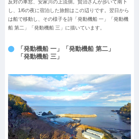
反対の車窓、安家川の上流側。賢治さんが歩いて南下
し、1/6の夜に宿泊した旅館はこの辺りです。翌日から
は船で移動し、その様子を詩「発動機船 一」「発動機
船 第二」「発動機船 三」に描いています。
「発動機船 一」「発動機船 第二」
「発動機船 三」