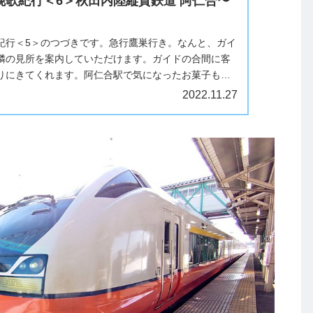
挽歌紀行＜6＞秋田内陸縦貫鉄道 阿仁合〜
紀行＜5＞のつづきです。急行鷹巣行き。なんと、ガイ
隣の見所を案内していただけます。ガイドの合間に客
りにきてくれます。阿仁合駅で気になったお菓子もバ
ので、車窓の景色を楽しみなが...
2022.11.27