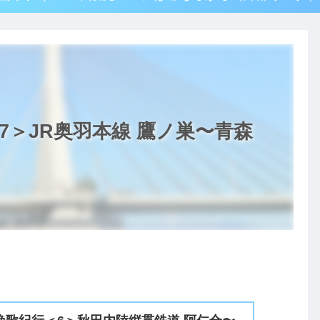
7＞JR奥羽本線 鷹ノ巣〜青森
。