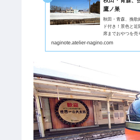
秋田・青森、
鷹ノ巣
秋田・青森、挽歌
ド付き！景色と近
席までおやつを売
ラ売りで購入可能な
naginote.atelier-nagino.com