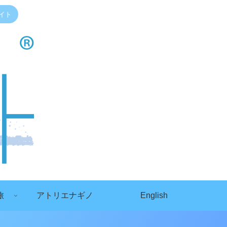
イト
旅
アトリエナギノ
English
）