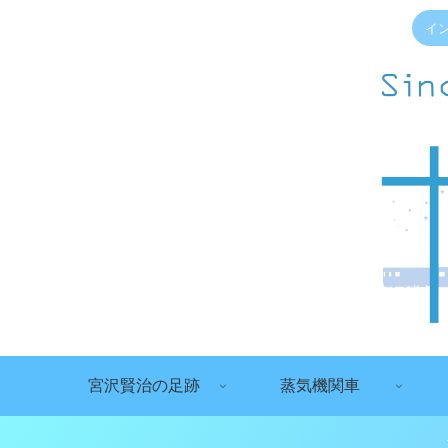
イ
宮沢賢治の足跡
蒸気機関車