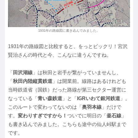
1931年の路線図に書き込んでみました。
1931年の路線図と比較すると、をっとビックリ！宮沢
賢治さんの時代と今、こんなに違うんですね。
「
田沢湖線
」は秋田と岩手が繋がっていませんし、
「
秋田内陸縦貫鉄道
」は開業前。線路はあるけれども
当時鉄道省（国鉄）だった路線が第三セクター運営に
なっている「
青い森鉄道
」と「
IGRいわて銀河鉄道
」。
このルートで変わってないのは「
奥羽本線
」だけで
す。
変わりすぎですから！
ついでに明日の「
釜石線
」
も書き込んでみました。こちらも途中の仙人峠駅まで
です。