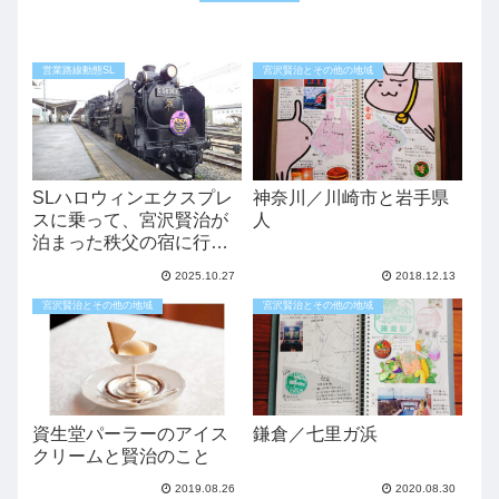
営業路線動態SL
宮沢賢治とその他の地域
SLハロウィンエクスプレ
神奈川／川崎市と岩手県
スに乗って、宮沢賢治が
人
泊まった秩父の宿に行っ
てみた
2025.10.27
2018.12.13
宮沢賢治とその他の地域
宮沢賢治とその他の地域
資生堂パーラーのアイス
鎌倉／七里ガ浜
クリームと賢治のこと
2019.08.26
2020.08.30