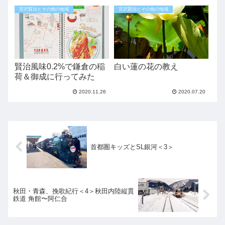
宮沢賢治とその他の地域
宮沢賢治とその他の地域
賢治風味0.2%で鎌倉の稲
白い蓮の花の教え
荷＆御成に行ってみた
2020.11.26
2020.07.20
首都圏キッズとSL銀河＜3＞
秋田・青森、挽歌紀行＜4＞秋田内陸縦貫
鉄道 角館〜阿仁合