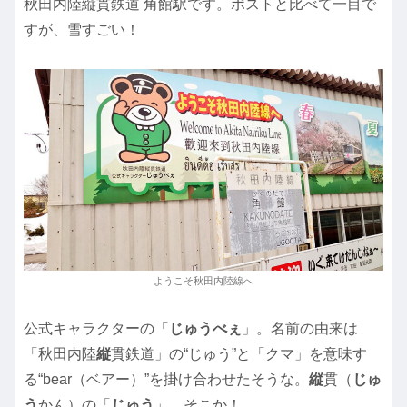
秋田内陸縦貫鉄道 角館駅です。ポストと比べて一目で
すが、雪すごい！
ようこそ秋田内陸線へ
公式キャラクターの「
じゅうべぇ
」。名前の由来は
「秋田内陸
縦
貫鉄道」の“じゅう”と「クマ」を意味す
る“bear（ベアー）”を掛け合わせたそうな。
縦
貫（
じゅ
う
かん）の「
じゅう
」…そこか！