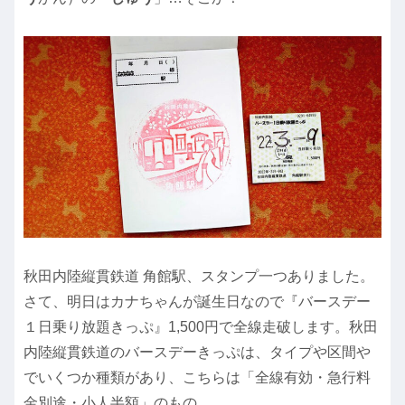
秋田内陸縦貫鉄道 角館駅、スタンプ一つありました。
さて、明日はカナちゃんが誕生日なので『バースデー
１日乗り放題きっぷ』1,500円で全線走破します。秋田
内陸縦貫鉄道のバースデーきっぷは、タイプや区間や
でいくつか種類があり、こちらは「全線有効・急行料
金別途・小人半額」のもの。