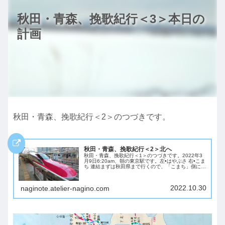
秋田・青森、挽歌紀行＜3＞本日の
計画
秋田・青森、挽歌紀行＜2＞のつづきです。
秋田・青森、挽歌紀行＜2＞北へ
秋田・青森、挽歌紀行＜1＞のつづきです。2022年3
月9日6:20am、朝の東京駅です。左•はやぶさ 右•こま
ち 連結まずは秋田県まで行くので、「こまち」側に乗
りますー。6:32am発「はやぶさ・こまち」、角館に
向かいます。赤いのが「こまち...
2022.10.30
naginote.atelier-nagino.com