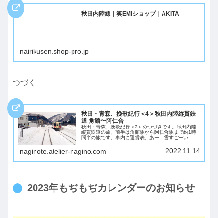
秋田内陸線｜笑EMIショップ｜AKITA
nairikusen.shop-pro.jp
つづく
秋田・青森、挽歌紀行＜4＞秋田内陸縦貫鉄
道 角館〜阿仁合
秋田・青森、挽歌紀行＜3＞のつづきです。秋田内陸
縦貫鉄道の旅、前半は角館駅から阿仁合駅まで約1時
間半の旅です。車内に運賃表。あー…雪すごーい…疲
れた頭に何も考えなくていい雪原の一本道。4時間前
までの都心の景色が一変して、遠くに来たなと実感
2022.11.14
naginote.atelier-nagino.com
し...
2023年もぢもぢカレンダーのお知らせ