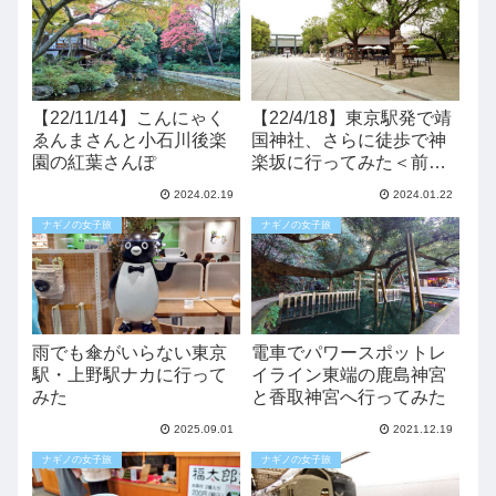
【22/11/14】こんにゃく
【22/4/18】東京駅発で靖
ゑんまさんと小石川後楽
国神社、さらに徒歩で神
園の紅葉さんぽ
楽坂に行ってみた＜前編
＞
2024.02.19
2024.01.22
ナギノの女子旅
ナギノの女子旅
雨でも傘がいらない東京
電車でパワースポットレ
駅・上野駅ナカに行って
イライン東端の鹿島神宮
みた
と香取神宮へ行ってみた
2025.09.01
2021.12.19
ナギノの女子旅
ナギノの女子旅