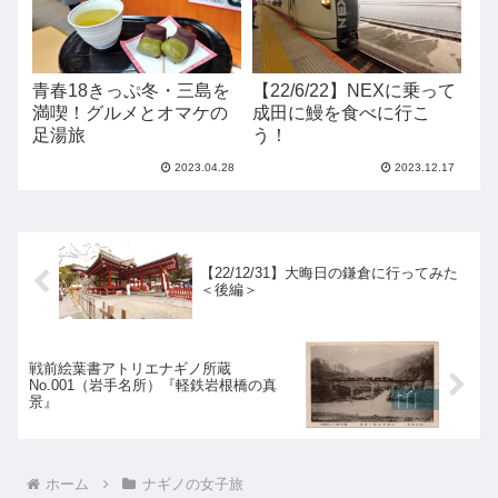
青春18きっぷ冬・三島を
【22/6/22】NEXに乗って
満喫！グルメとオマケの
成田に鰻を食べに行こ
足湯旅
う！
2023.04.28
2023.12.17
【22/12/31】大晦日の鎌倉に行ってみた
＜後編＞
戦前絵葉書アトリエナギノ所蔵
No.001（岩手名所）『軽鉄岩根橋の真
景』
ホーム
ナギノの女子旅