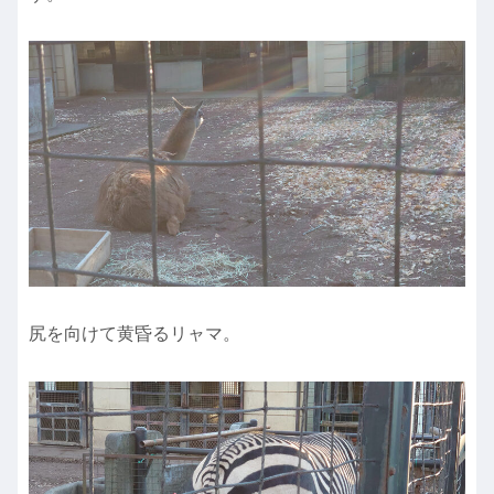
尻を向けて黄昏るリャマ。