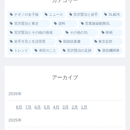
カテゴリー
ナギノの女子旅
ニュース
宮沢賢治と岩手
SL銀河
宮沢賢治と東京
資料
営業路線動態SL
宮沢賢治とその他の地域
その他のSL
映画
岩手方言と生活背景
戦前絵葉書
東京近郊
トレンド
幸区のこと
宮沢賢治の足跡
蒸気機関車
アーカイブ
2026年
8月
7月
6月
5月
4月
3月
2月
1月
2025年