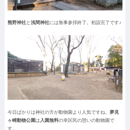
熊野神社
と
浅間神社
には無事参拝終了。初詣完了です♪
今日ばかりは神社の方が動物園より人気ですね。
夢見
ヶ崎動物公園
は
入園無料
の幸区民の憩いの動物園で
す。