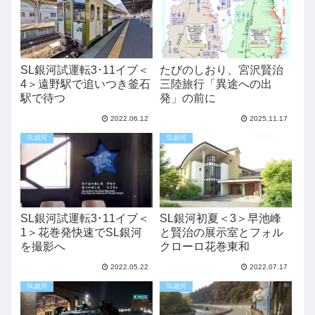
SL銀河試運転3･11イブ＜
たびのしおり、宮沢賢治
4＞遠野駅で追いつき釜石
三陸旅行「異途への出
駅で待つ
発」の前に
2022.06.12
2025.11.17
SL銀河
SL銀河
SL銀河試運転3･11イブ＜
SL銀河初夏＜3＞早池峰
1＞花巻発快速でSL銀河
と賢治の展示室とフォル
を撮影へ
クローロ花巻東和
2022.05.22
2022.07.17
SL銀河
SL銀河