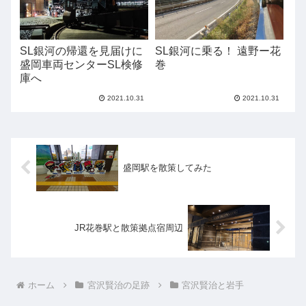
SL銀河の帰還を見届けに
SL銀河に乗る！ 遠野ー花
盛岡車両センターSL検修
巻
庫へ
2021.10.31
2021.10.31
盛岡駅を散策してみた
JR花巻駅と散策拠点宿周辺
ホーム
宮沢賢治の足跡
宮沢賢治と岩手