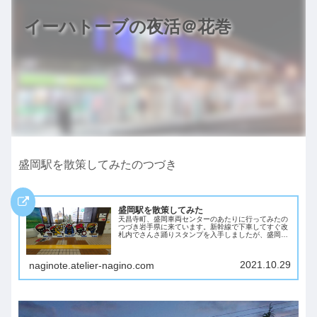
イーハトーブの夜活＠花巻
盛岡駅を散策してみたのつづき
盛岡駅を散策してみた
天昌寺町、盛岡車両センターのあたりに行ってみたの
つづき岩手県に来ています。新幹線で下車してすぐ改
札内でさんさ踊りスタンプを入手しましたが、盛岡駅
は「時間がなくて4つは無理だった」というコメント
をよく見かけます。せっかくなので、ぐるぐるして
み...
2021.10.29
naginote.atelier-nagino.com