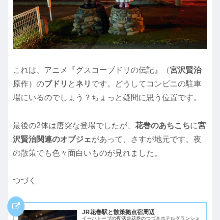
これは、アニメ『グスコーブドリの伝記』（
宮沢賢治
原作）の
ブドリ
と
ネリ
です。どうしてコンビニの駐車
場にいるのでしょう？ちょっと疑問に思う位置です。
最後の2体は唐突な登場でしたが、
花巻のあちこち
に
宮
沢賢治関連のオブジェ
があって、さすが地元です。夜
の散策でも色々面白いものが見れました。
つづく
JR花巻駅と散策拠点宿周辺
イーハトーブの夜活＠花巻のつづきホテルグランシェ