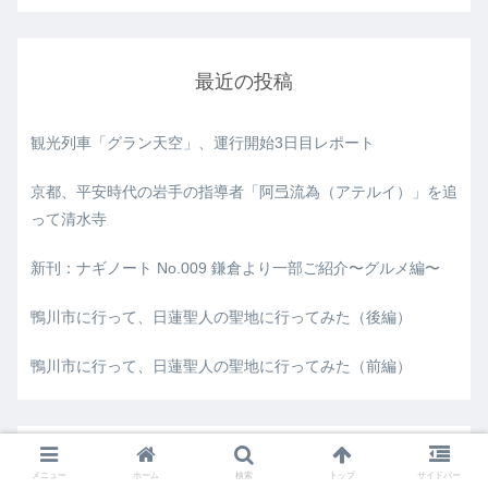
最近の投稿
観光列車「グラン天空」、運行開始3日目レポート
京都、平安時代の岩手の指導者「阿弖流為（アテルイ）」を追
って清水寺
新刊：ナギノート No.009 鎌倉より一部ご紹介〜グルメ編〜
鴨川市に行って、日蓮聖人の聖地に行ってみた（後編）
鴨川市に行って、日蓮聖人の聖地に行ってみた（前編）
カテゴリー
メニュー
ホーム
検索
トップ
サイドバー