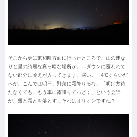
そこから更に東和町方面に行ったところで、山の連な
りと星の綺麗な真っ暗な場所が。…ダウンに覆われて
ない部分に冷えが入ってきます。寒い。「4℃くらいだ
べが。こんでは明日、野菜に霜降りるな」「明け方待
たなくても、もう車に露降りてっど；」という会話
が。露と霜とを落とす…それはオリオンですね？