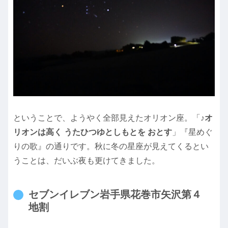
ということで、ようやく全部見えたオリオン座。「♪
オ
リオンは高く うたひつゆとしもとを おとす
」『星めぐ
りの歌』の通りです。秋に冬の星座が見えてくるとい
うことは、だいぶ夜も更けてきました。
セブンイレブン岩手県花巻市矢沢第４
地割