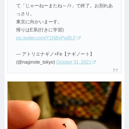
て「じゃーねーまたね～ﾉｼ」で終了。お別れあ
っさり。
東京に向かいまーす。
帰りはE系(行きに学習)
pic.twitter.com/Y1NBxPwBLF
— アトリエナギノ+Fe【ナギノート】
(@naginote_tokyo)
October 31, 2021