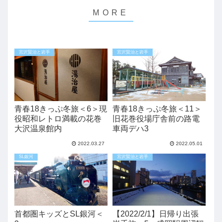
宮沢賢治と岩手
宮沢賢治と岩手
青春18きっぷ冬旅＜6＞現
青春18きっぷ冬旅＜11＞
役昭和レトロ満載の花巻
旧花巻役場庁舎前の路電
大沢温泉館内
車両デハ3
2022.03.27
2022.05.01
SL銀河
宮沢賢治と岩手
首都圏キッズとSL銀河＜
【2022/2/1】日帰り出張