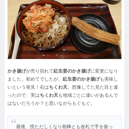
かき揚げ
が売り切れて
紅生姜のかき揚げ
に変更になり
ました。初めてでしたが、
紅生姜のかき揚げ
も美味し
いという発見！右は
ちくわ天
。想像してた見た目と違
ったので、実は
ちくわ天
も地域ごとに違いがあるんで
はないだろうか？と思いながらもぐもぐ。
最後、慌ただしくなり相棒とも改札で手を振っ