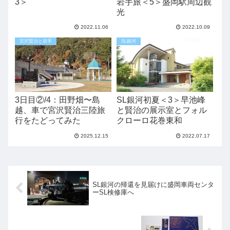
3＞
岩手旅＜5＞盛岡駅周辺観
光
2022.11.06
2022.10.09
宮沢賢治と岩手
SL銀河
3日目②/4：田野畑〜島
SL銀河初夏＜3＞早池峰
越、車で宮沢賢治三陸旅
と賢治の展示室とフォル
行をたどってみた
クローロ花巻東和
2025.12.15
2022.07.17
SL銀河の帰還を見届けに盛岡車両センタ
ーSL検修庫へ