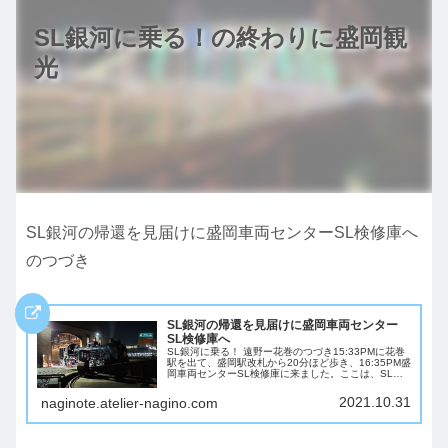
SL銀河に乗る！の終わりに盛岡観
光
SL銀河の帰還を見届けに盛岡車両センターSL検修庫へ
のつづき
SL銀河の帰還を見届けに盛岡車両センター
SL検修庫へ
SL銀河に乗る！ 遠野ー花巻のつづき15:33PMに花巻
駅を出て、盛岡駅改札から20分ほど歩き、16:35PM盛
岡車両センターSL検修庫に来ました。ここは、SL銀
河の機関車C58239のお家です。SL検修庫には入れま
せんが、転車台の周囲は見...
2021.10.31
naginote.atelier-nagino.com